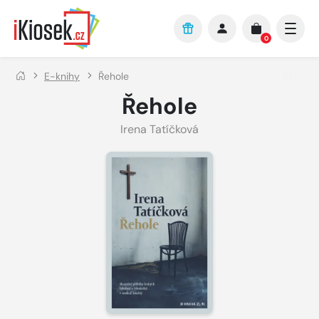
Přejít na hlavní obsah
0
E-knihy
Řehole
Řehole
Irena Tatíčková