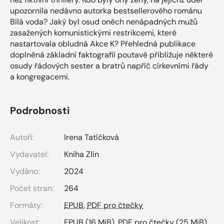
upozornila nedávno autorka bestsellerového románu
Bílá voda? Jaký byl osud oněch nenápadných mužů
zasažených komunistickými restrikcemi, které
nastartovala obludná Akce K? Přehledná publikace
doplněná základní faktografií poutavě přibližuje některé
osudy řádových sester a bratrů napříč církevními řády
a kongregacemi.
Podrobnosti
Autoři:
Irena Tatíčková
Vydavatel:
Kniha Zlín
Vydáno:
2024
Počet stran:
264
Formáty:
EPUB
,
PDF pro čtečky
Velikost:
EPUB
(16 MiB),
PDF pro čtečky
(25 MiB)