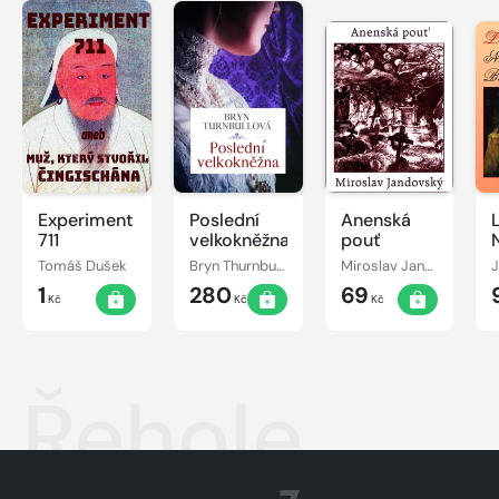
Experiment
Poslední
Anenská
711
velkokněžna
pouť
Tomáš Dušek
Bryn Thurnbullová
Miroslav Jandovský
1
280
69
Kč
Kč
Kč
Řehole