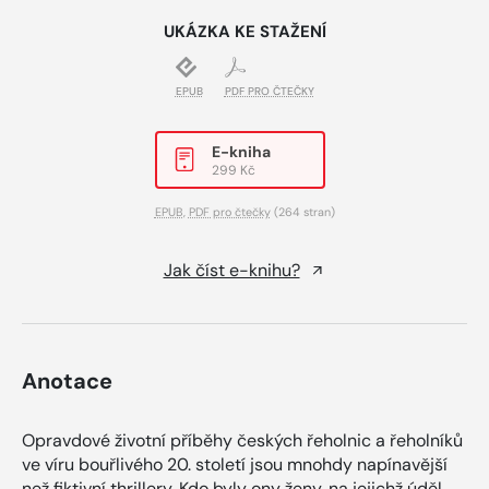
UKÁZKA KE STAŽENÍ
EPUB
PDF PRO ČTEČKY
E-kniha
299 Kč
EPUB
,
PDF pro čtečky
(264 stran)
Jak číst e-knihu?
Anotace
Opravdové životní příběhy českých řeholnic a řeholníků
ve víru bouřlivého 20. století jsou mnohdy napínavější
než fiktivní thrillery. Kdo byly ony ženy, na jejichž úděl