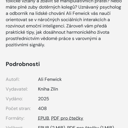
toxické vztahy a zbavit se manipulativních přátel? Nebo
máte plné zuby dotěrných kolegů? Uznávaný psycholog
a odborník na lidské chování Ali Fenwick vás naučí
orientovat se v náročných sociálních interakcích a
rozvinout emoční inteligenci. Zároveň vám předá
praktické tipy, jak dosáhnout harmonického života
prostřednictvím vědomé práce s varovnými a
pozitivními signály.
Podrobnosti
Autoři:
Ali Fenwick
Vydavatel:
Kniha Zlín
Vydáno:
2025
Počet stran:
408
Formáty:
EPUB
,
PDF pro čtečky
Velikost:
EPUB
(2 MiB),
PDF pro čtečky
(1 MiB)