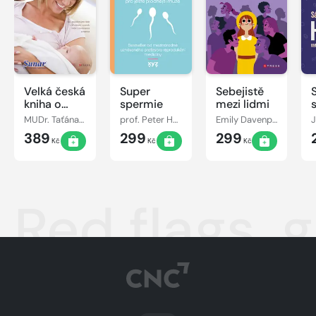
Velká česká
Super
Sebejistě
kniha o
spermie
mezi lidmi
matce a
MUDr. Taťána Hanáková
prof. Peter Humaidan
Emily Davenportová
J
dítěti
389
299
299
Kč
Kč
Kč
Red flags, 