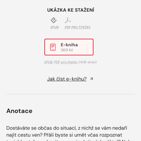
UKÁZKA KE STAŽENÍ
EPUB
PDF PRO ČTEČKY
E-kniha
369 Kč
EPUB
,
PDF pro čtečky
(408 stran)
Jak číst e-knihu?
Anotace
Dostáváte se občas do situací, z nichž se vám nedaří
najít cestu ven? Přáli byste si umět včas rozpoznat