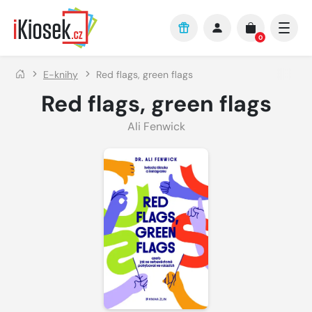
Přejít na hlavní obsah
0
E-knihy
Red flags, green flags
Red flags, green flags
Ali Fenwick