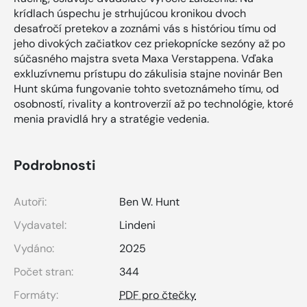
krídlach úspechu je strhujúcou kronikou dvoch
desaťročí pretekov a zoznámi vás s históriou tímu od
jeho divokých začiatkov cez priekopnícke sezóny až po
súčasného majstra sveta Maxa Verstappena. Vďaka
exkluzívnemu prístupu do zákulisia stajne novinár Ben
Hunt skúma fungovanie tohto svetoznámeho tímu, od
osobností, rivality a kontroverzií až po technológie, ktoré
menia pravidlá hry a stratégie vedenia.
Podrobnosti
Autoři:
Ben W. Hunt
Vydavatel:
Lindeni
Vydáno:
2025
Počet stran:
344
Formáty:
PDF pro čtečky