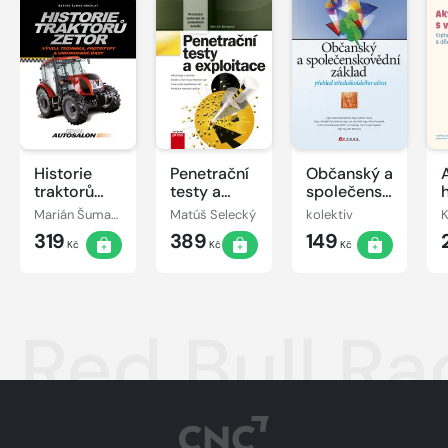
Historie
Penetrační
Občanský a
traktorů
testy a
společenskovědní
Zetor
exploitace
základ
Marián Šuman-Hreblay
Matúš Selecký
kolektiv
319
389
149
Kč
Kč
Kč
Red Bull Ra