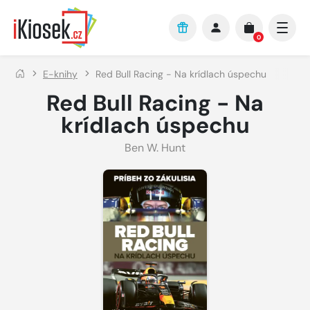
Přejít na hlavní obsah
0
E-knihy
Red Bull Racing - Na krídlach úspechu
Red Bull Racing - Na
krídlach úspechu
Ben W. Hunt