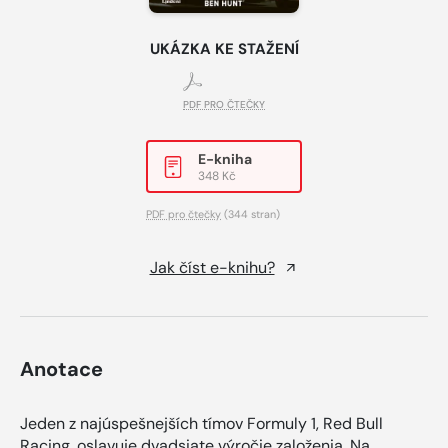
UKÁZKA KE STAŽENÍ
PDF PRO ČTEČKY
E-kniha
348 Kč
PDF pro čtečky
(344 stran)
Jak číst e-knihu?
Anotace
Jeden z najúspešnejších tímov Formuly 1, Red Bull
Racing, oslavuje dvadsiate výročie založenia. Na