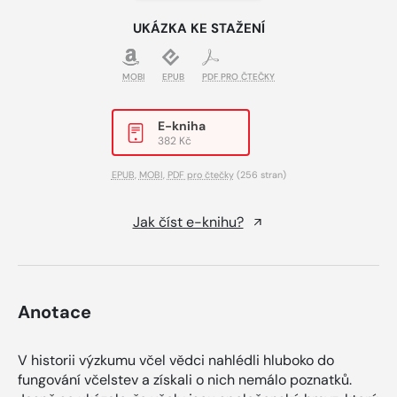
UKÁZKA KE STAŽENÍ
MOBI
EPUB
PDF PRO ČTEČKY
E-kniha
382 Kč
EPUB
,
MOBI
,
PDF pro čtečky
(256 stran)
Jak číst e-knihu?
Anotace
V historii výzkumu včel vědci nahlédli hluboko do
fungování včelstev a získali o nich nemálo poznatků.