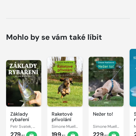
Mohlo by se vám také líbit
Základy
Raketové
Nežer to!
rybaření
přivolání
Petr Svatek, Jakub Šabata
Simone Muellerová
Simone Muellerová
279
199
229
Kč
Kč
Kč