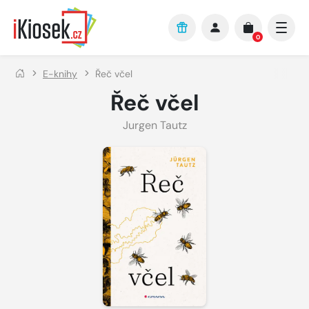
Přejít na hlavní obsah
0
E-knihy
Řeč včel
Řeč včel
Jurgen Tautz