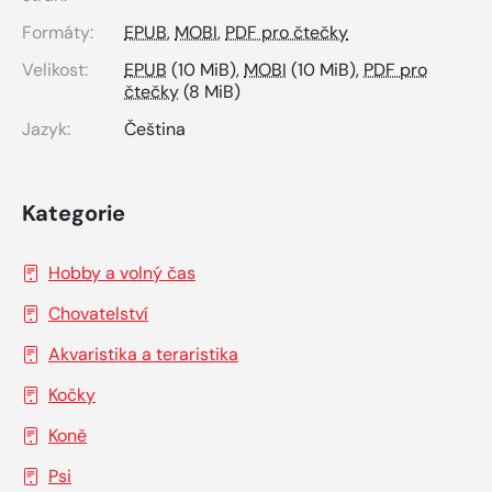
Formáty:
EPUB
,
MOBI
,
PDF pro čtečky
Velikost:
EPUB
(10 MiB),
MOBI
(10 MiB),
PDF pro
čtečky
(8 MiB)
Jazyk:
Čeština
Kategorie
Hobby a volný čas
Chovatelství
Akvaristika a teraristika
Kočky
Koně
Psi