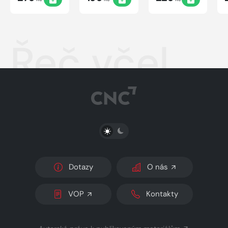
Řeč včel
PŘEPNOUT SVĚTLÝ/TMAVÝ REŽIM
Dotazy
O nás
VOP
Kontakty