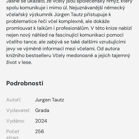
Jasně se ukázalo, že včely jsou společenský hmyz, který
spolu komunikuje i mimo úl. Nejuznávanější německý
včelařský výzkumník Jürgen Tautz přistupuje k
problematice řeči včel komplexně, ale dokáže
promlouvat k laikům i profesionálům. V této knize nabízí
nejen nový náhled na fascinující komunikaci pomocí
včelího tance, ale zabývá se také dalšími vzrušujícími
jevy ve výměně informací mezi včelami. Od autora
knižního bestselleru Včely medonosné a jejich tajemný
život v lese.
Podrobnosti
Autoři:
Jurgen Tautz
Vydavatel:
Grada
Vydáno:
2024
Počet
256
stran: