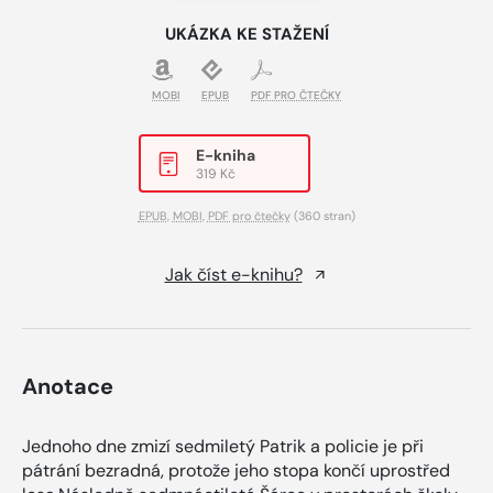
UKÁZKA KE STAŽENÍ
MOBI
EPUB
PDF PRO ČTEČKY
E-kniha
319 Kč
EPUB
,
MOBI
,
PDF pro čtečky
(360 stran)
Jak číst e-knihu?
Anotace
Jednoho dne zmizí sedmiletý Patrik a policie je při
pátrání bezradná, protože jeho stopa končí uprostřed