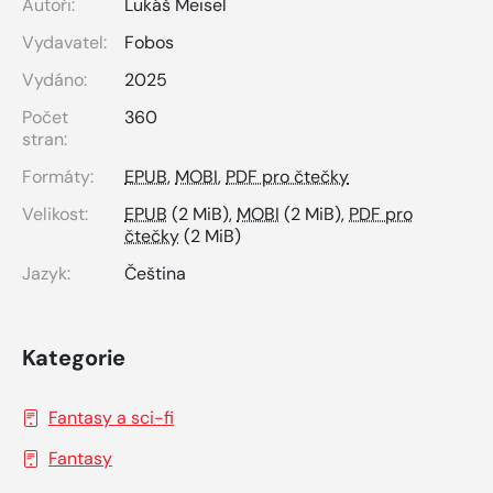
Autoři:
Lukáš Meisel
Vydavatel:
Fobos
Vydáno:
2025
Počet
360
stran:
Formáty:
EPUB
,
MOBI
,
PDF pro čtečky
Velikost:
EPUB
(2 MiB),
MOBI
(2 MiB),
PDF pro
čtečky
(2 MiB)
Jazyk:
Čeština
Kategorie
Fantasy a sci-fi
Fantasy