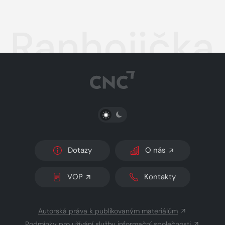
Ranhojička
PŘEPNOUT SVĚTLÝ/TMAVÝ REŽIM
Dotazy
O nás
VOP
Kontakty
Autorská práva k publikovaným materiálům
Podmínky pro užívání služby informační společnosti