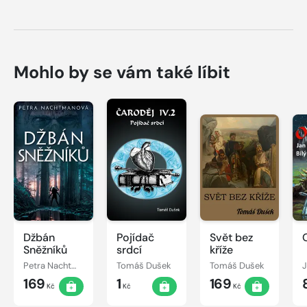
Mohlo by se vám také líbit
Džbán
Pojídač
Svět bez
Sněžníků
srdcí
kříže
Petra Nachtmanová
Tomáš Dušek
Tomáš Dušek
J
169
1
169
Kč
Kč
Kč