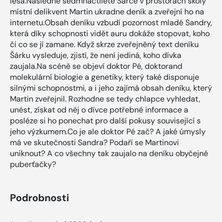
lesa.Následně sedmnáctileté Šárce v prostorách školy
místní delikvent Martin ukradne deník a zveřejní ho na
internetu.Obsah deníku vzbudí pozornost mladé Sandry,
která díky schopnosti vidět auru dokáže stopovat, koho
či co se jí zamane. Když skrze zveřejněný text deníku
Šárku vysleduje, zjistí, že není jediná, koho dívka
zaujala.Na scéně se objeví doktor Pé, doktorand
molekulární biologie a genetiky, který také disponuje
silnými schopnostmi, a i jeho zajímá obsah deníku, který
Martin zveřejnil. Rozhodne se tedy chlapce vyhledat,
unést, získat od něj o dívce potřebné informace a
posléze si ho ponechat pro další pokusy související s
jeho výzkumem.Co je ale doktor Pé zač? A jaké úmysly
má ve skutečnosti Sandra? Podaří se Martinovi
uniknout? A co všechny tak zaujalo na deníku obyčejné
puberťačky?
Podrobnosti