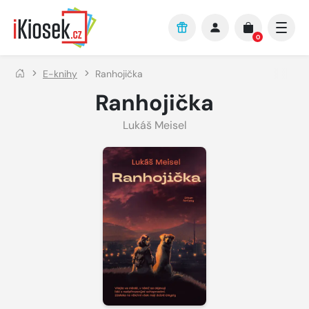
Přejít na hlavní obsah
0
E-knihy
Ranhojička
Ranhojička
Lukáš Meisel