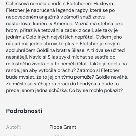
Collinsová neměla chodit s Fletcherem Huxleym.
Fletcher je nabručená legenda ragby, která se po
nepovedeném angažmá v zámoří snaží znovu
nastartovat kariéru v Americe. Možná má stehna jako
hrom, přitažlivá tetování a zadek z oceli, ale taky je
jedním z Goldiiných největších nepřátel. Ovšem jeho
nápad má jedno obrovské plus – Fletcher je novým
spoluhráčem Goldiina bratra Silase. A ti dva se už teď
nesnášejí. Navíc si Silas zvykl míchat se sestře do
milostného života – a to neměl dělat. Takže jít spolu na
rande, jen aby vytočila bráchu? Zatímco si Fletcher
bude myslet, že to jejich týmu pomůže? Goldie neváhá.
Za měsíc se stěhuje za prací do Londýna a bude to
přece jenom jedna schůzka. Co by se mohlo pokazit?
Podrobnosti
Autoři:
Pippa Grant