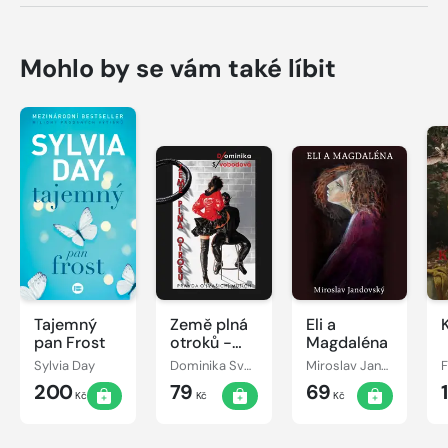
Mohlo by se vám také líbit
Tajemný
Země plná
Eli a
pan Frost
otroků -
Magdaléna
Pravda o
Sylvia Day
Dominika Svobodová
Miroslav Jandovský
(vašich)
200
79
69
mužích
Kč
Kč
Kč