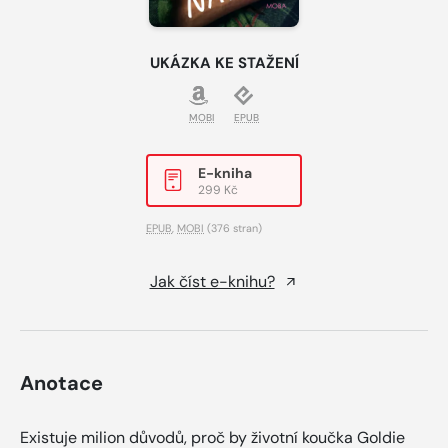
UKÁZKA KE STAŽENÍ
MOBI
EPUB
E-kniha
299 Kč
EPUB
,
MOBI
(376 stran)
Jak číst e-knihu?
Anotace
Existuje milion důvodů, proč by životní koučka Goldie