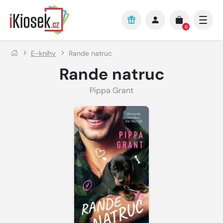
Přejít na hlavní obsah
0
E-knihy
Rande natruc
Rande natruc
Pippa Grant