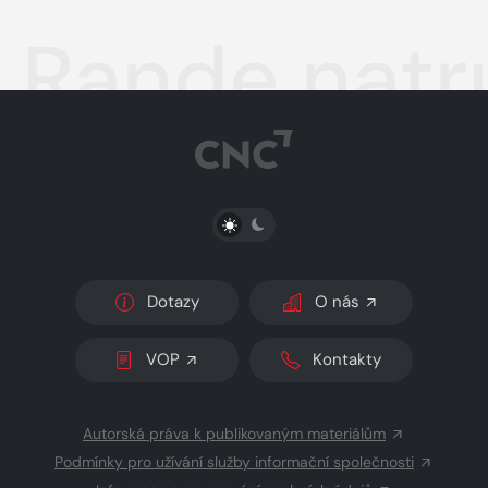
Rande natr
PŘEPNOUT SVĚTLÝ/TMAVÝ REŽIM
Dotazy
O nás
VOP
Kontakty
Autorská práva k publikovaným materiálům
Podmínky pro užívání služby informační společnosti