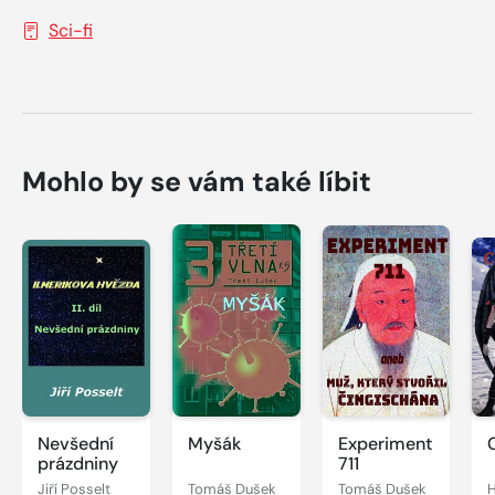
Sci-fi
Mohlo by se vám také líbit
Nevšední
Myšák
Experiment
prázdniny
711
Jiří Posselt
Tomáš Dušek
Tomáš Dušek
H