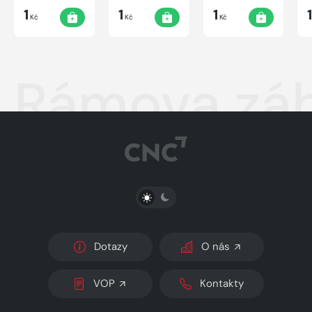
1
1
1
Kč
Kč
Kč
Rámova zá
PŘEPNOUT SVĚTLÝ/TMAVÝ REŽIM
Dotazy
O nás
VOP
Kontakty