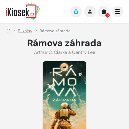
Přejít na hlavní obsah
0
E-knihy
Rámova záhrada
Rámova záhrada
Arthur C. Clarke a Gentry Lee