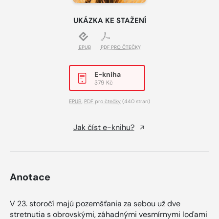
UKÁZKA KE STAŽENÍ
EPUB
PDF PRO ČTEČKY
E-kniha
379 Kč
EPUB
,
PDF pro čtečky
(440 stran)
Jak číst e-knihu?
Anotace
V 23. storočí majú pozemšťania za sebou už dve
stretnutia s obrovskými, záhadnými vesmírnymi loďami