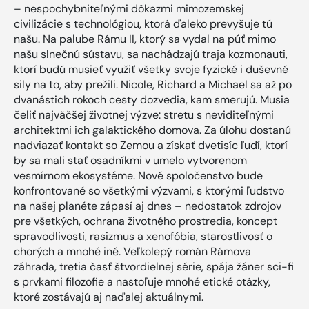
– nespochybniteľnými dôkazmi mimozemskej
civilizácie s technológiou, ktorá ďaleko prevyšuje tú
našu. Na palube Rámu II, ktorý sa vydal na púť mimo
našu slnečnú sústavu, sa nachádzajú traja kozmonauti,
ktorí budú musieť využiť všetky svoje fyzické i duševné
sily na to, aby prežili. Nicole, Richard a Michael sa až po
dvanástich rokoch cesty dozvedia, kam smerujú. Musia
čeliť najväčšej životnej výzve: stretu s neviditeľnými
architektmi ich galaktického domova. Za úlohu dostanú
nadviazať kontakt so Zemou a získať dvetisíc ľudí, ktorí
by sa mali stať osadníkmi v umelo vytvorenom
vesmírnom ekosystéme. Nové spoločenstvo bude
konfrontované so všetkými výzvami, s ktorými ľudstvo
na našej planéte zápasí aj dnes – nedostatok zdrojov
pre všetkých, ochrana životného prostredia, koncept
spravodlivosti, rasizmus a xenofóbia, starostlivosť o
chorých a mnohé iné. Veľkolepý román Rámova
záhrada, tretia časť štvordielnej série, spája žáner sci-fi
s prvkami filozofie a nastoľuje mnohé etické otázky,
ktoré zostávajú aj naďalej aktuálnymi.