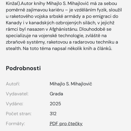
Kinžal).Autor knihy Mihajlo S. Mihajlović má za sebou
poměrně zajímavou kariéru – je vzděláním fyzik, sloužil
u raketového vojska srbské armády a po emigraci do
Kanady i v kanadských ozbrojených silách, v jejichž
rámci byl nasazen v Afghánistánu. Dlouhodobě se
specializuje na vojenské technologie, zvláště na
zbraňové systémy, raketovou a radarovou techniku a
stealth. Na toto téma napsal několik knih a článků.
Podrobnosti
Autoři:
Mihajlo S. Mihajlovič
Vydavatel:
Grada
Vydáno:
2025
Počet stran:
312
Formáty:
PDF pro čtečky