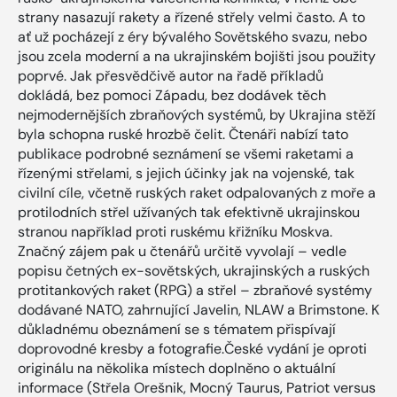
strany nasazují rakety a řízené střely velmi často. A to
ať už pocházejí z éry bývalého Sovětského svazu, nebo
jsou zcela moderní a na ukrajinském bojišti jsou použity
poprvé. Jak přesvědčivě autor na řadě příkladů
dokládá, bez pomoci Západu, bez dodávek těch
nejmodernějších zbraňových systémů, by Ukrajina stěží
byla schopna ruské hrozbě čelit. Čtenáři nabízí tato
publikace podrobné seznámení se všemi raketami a
řízenými střelami, s jejich účinky jak na vojenské, tak
civilní cíle, včetně ruských raket odpalovaných z moře a
protilodních střel užívaných tak efektivně ukrajinskou
stranou například proti ruskému křižníku Moskva.
Značný zájem pak u čtenářů určitě vyvolají – vedle
popisu četných ex-sovětských, ukrajinských a ruských
protitankových raket (RPG) a střel – zbraňové systémy
dodávané NATO, zahrnující Javelin, NLAW a Brimstone. K
důkladnému obeznámení se s tématem přispívají
doprovodné kresby a fotografie.České vydání je oproti
originálu na několika místech doplněno o aktuální
informace (Střela Orešnik, Mocný Taurus, Patriot versus