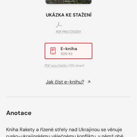
UKÁZKA KE STAŽENÍ
PDF PRO ČTEČKY
E-kniha
509 Kč
PDF pro čtečky
(312 stran)
Jak číst e-knihu?
Anotace
Kniha Rakety a řízené střely nad Ukrajinou se věnuje
rusko-ukrajinskému válečnému konfliktu, v němž obě