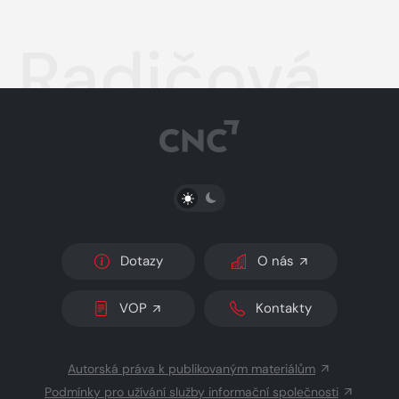
Radičová
PŘEPNOUT SVĚTLÝ/TMAVÝ REŽIM
Dotazy
O nás
VOP
Kontakty
Autorská práva k publikovaným materiálům
Podmínky pro užívání služby informační společnosti