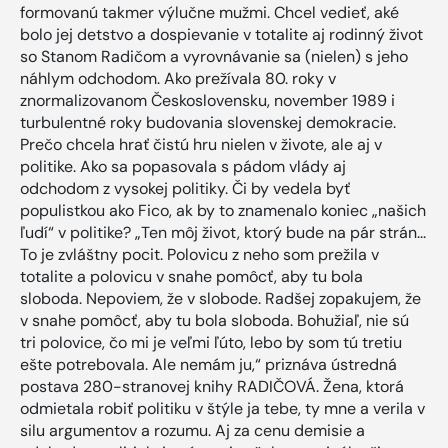
formovanú takmer výlučne mužmi. Chcel vedieť, aké
bolo jej detstvo a dospievanie v totalite aj rodinný život
so Stanom Radičom a vyrovnávanie sa (nielen) s jeho
náhlym odchodom. Ako prežívala 80. roky v
znormalizovanom Československu, november 1989 i
turbulentné roky budovania slovenskej demokracie.
Prečo chcela hrať čistú hru nielen v živote, ale aj v
politike. Ako sa popasovala s pádom vlády aj
odchodom z vysokej politiky. Či by vedela byť
populistkou ako Fico, ak by to znamenalo koniec „našich
ľudí“ v politike? „Ten môj život, ktorý bude na pár strán...
To je zvláštny pocit. Polovicu z neho som prežila v
totalite a polovicu v snahe pomôcť, aby tu bola
sloboda. Nepoviem, že v slobode. Radšej zopakujem, že
v snahe pomôcť, aby tu bola sloboda. Bohužiaľ, nie sú
tri polovice, čo mi je veľmi ľúto, lebo by som tú tretiu
ešte potrebovala. Ale nemám ju,“ priznáva ústredná
postava 280-stranovej knihy RADIČOVÁ. Žena, ktorá
odmietala robiť politiku v štýle ja tebe, ty mne a verila v
silu argumentov a rozumu. Aj za cenu demisie a