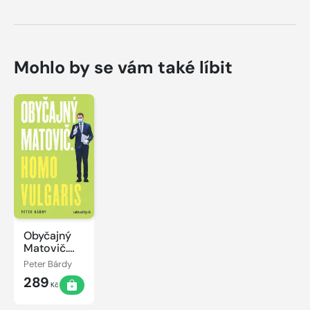
Mohlo by se vám také líbit
Obyčajný
Matovič.
Homo
Peter Bárdy
vulgaris
289
Kč