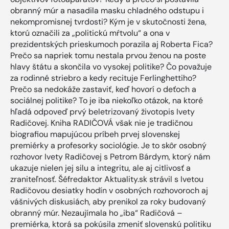
obranný múr a nasadila masku chladného odstupu i
nekompromisnej tvrdosti? Kým je v skutočnosti žena,
ktorú označili za „politickú mŕtvolu“ a ona v
prezidentských prieskumoch porazila aj Roberta Fica?
Prečo sa napriek tomu nestala prvou ženou na poste
hlavy štátu a skončila vo vysokej politike? Čo považuje
za rodinné striebro a kedy recituje Ferlinghettiho?
Prečo sa nedokáže zastaviť, keď hovorí o deťoch a
sociálnej politike? To je iba niekoľko otázok, na ktoré
hľadá odpoveď prvý beletrizovaný životopis Ivety
Radičovej. Kniha RADIČOVÁ však nie je tradičnou
biografiou mapujúcou príbeh prvej slovenskej
premiérky a profesorky sociológie. Je to skôr osobný
rozhovor Ivety Radičovej s Petrom Bárdym, ktorý nám
ukazuje nielen jej silu a integritu, ale aj citlivosť a
zraniteľnosť. Šéfredaktor Aktuality.sk strávil s Ivetou
Radičovou desiatky hodín v osobných rozhovoroch aj
vášnivých diskusiách, aby prenikol za roky budovaný
obranný múr. Nezaujímala ho „iba“ Radičová –
premiérka, ktorá sa pokúsila zmeniť slovenskú politiku