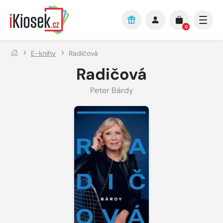
Přejít na hlavní obsah
0
E-knihy
Radičová
Radičová
Peter Bárdy