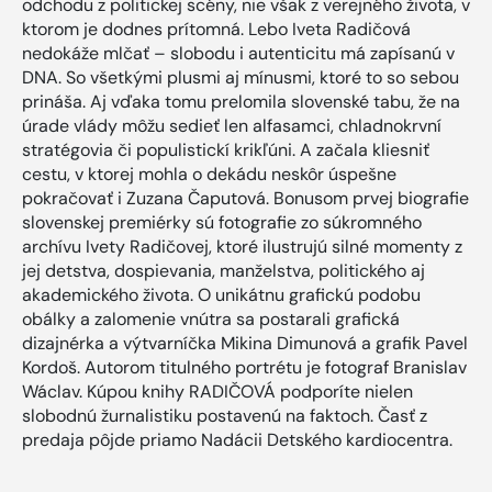
odchodu z politickej scény, nie však z verejného života, v
ktorom je dodnes prítomná. Lebo Iveta Radičová
nedokáže mlčať – slobodu i autenticitu má zapísanú v
DNA. So všetkými plusmi aj mínusmi, ktoré to so sebou
prináša. Aj vďaka tomu prelomila slovenské tabu, že na
úrade vlády môžu sedieť len alfasamci, chladnokrvní
stratégovia či populistickí krikľúni. A začala kliesniť
cestu, v ktorej mohla o dekádu neskôr úspešne
pokračovať i Zuzana Čaputová. Bonusom prvej biografie
slovenskej premiérky sú fotografie zo súkromného
archívu Ivety Radičovej, ktoré ilustrujú silné momenty z
jej detstva, dospievania, manželstva, politického aj
akademického života. O unikátnu grafickú podobu
obálky a zalomenie vnútra sa postarali grafická
dizajnérka a výtvarníčka Mikina Dimunová a grafik Pavel
Kordoš. Autorom titulného portrétu je fotograf Branislav
Wáclav. Kúpou knihy RADIČOVÁ podporíte nielen
slobodnú žurnalistiku postavenú na faktoch. Časť z
predaja pôjde priamo Nadácii Detského kardiocentra.