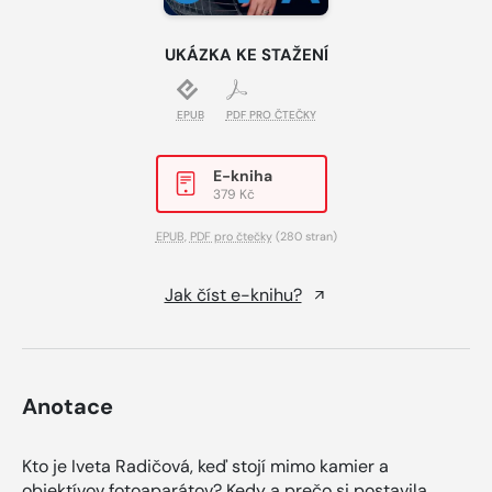
UKÁZKA KE STAŽENÍ
EPUB
PDF PRO ČTEČKY
E-kniha
379 Kč
EPUB
,
PDF pro čtečky
(280 stran)
Jak číst e-knihu?
Anotace
Kto je Iveta Radičová, keď stojí mimo kamier a
objektívov fotoaparátov? Kedy a prečo si postavila