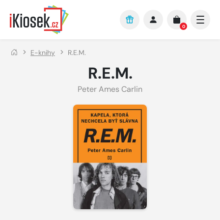
Přejít na hlavní obsah
0
E-knihy
R.E.M.
R.E.M.
Peter Ames Carlin