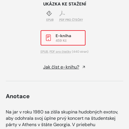
UKÁZKA KE STAŽENÍ
EPUB
PDF PRO ČTEČKY
E-kniha
459 Kč
EPUB
,
PDF pro čtečky
(440 stran)
Jak číst e-knihu?
Anotace
Na jar v roku 1980 sa zišla skupina hudobných exotov,
aby odohrala svoj úplne prvý koncert na študentskej
párty v Athens v štáte Georgia. V priebehu