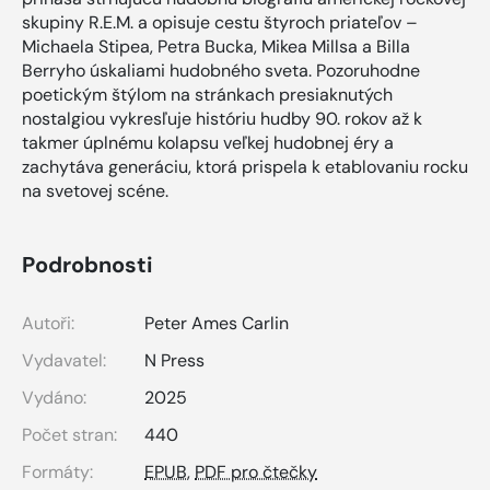
skupiny R.E.M. a opisuje cestu štyroch priateľov –
Michaela Stipea, Petra Bucka, Mikea Millsa a Billa
Berryho úskaliami hudobného sveta. Pozoruhodne
poetickým štýlom na stránkach presiaknutých
nostalgiou vykresľuje históriu hudby 90. rokov až k
takmer úplnému kolapsu veľkej hudobnej éry a
zachytáva generáciu, ktorá prispela k etablovaniu rocku
na svetovej scéne.
Podrobnosti
Autoři:
Peter Ames Carlin
Vydavatel:
N Press
Vydáno:
2025
Počet stran:
440
Formáty:
EPUB
,
PDF pro čtečky