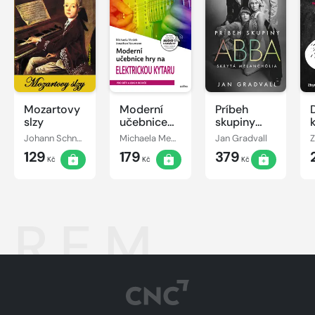
Mozartovy
Moderní
Príbeh
slzy
učebnice
skupiny
hry na
ABBA:
Johann Schneider
Michaela Medek
Jan Gradvall
elektrickou
Skrytá
129
179
379
kytaru
melanchólia
Kč
Kč
Kč
R.E.M.