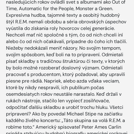
nasledujúcich rokov ovládli svet s albumami ako Out of
Time, Automatic for the People, Monster a Green.
Expresívna hudba, tajomné texty a osobitý hudobný
štýl R.E.M. nemali obdobu a séria obrovských úspechov
vyústila do získania roly hovorcov celej generácie.
Nechceli mať nič spoločné s tým, čo od nich chceli iní
alebo čo od nich očakávali, prípadne do čoho ich tlačili.
Niežeby nedokázali meniť názory. No svojím tempom,
svojím spôsobom, keď boli na to pripravení. Odmietali
písať skladby s tradičnou štruktúrou či texty, v ktorých
by bolo možné rozoberať doslovný význam. Odmietali
pracovať s producentom, ktorý požadoval, aby upravili
piesne pre rádiá. Napriek, alebo azda vďaka veciam,
ktoré by nikdy nespravili, ich publikum počas
osemdesiatych rokov neustále narastalo. Keď držali v
rukách nástroje, stačilo len vypiecť zosilňovače,
odpočítať ďalšiu skladbu a urobiť trochu hluku. Všetci
pripravení? Ako by povedal Michael Stipe na začiatku
každého živého koncertu: „Táto skupina sa volá R.E.M. a
robíme toto.“ Americký spisovateľ Peter Ames Carlin
prináša strhujúcu hudobnú biografiu americkej rockovej