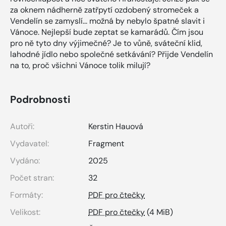
za oknem nádherně zatřpytí ozdobený stromeček a
Vendelín se zamyslí... možná by nebylo špatné slavit i
Vánoce. Nejlepší bude zeptat se kamarádů. Čím jsou
pro ně tyto dny výjimečné? Je to vůně, sváteční klid,
lahodné jídlo nebo společné setkávání? Přijde Vendelín
na to, proč všichni Vánoce tolik milují?
Podrobnosti
Autoři:
Kerstin Hauová
Vydavatel:
Fragment
Vydáno:
2025
Počet stran:
32
Formáty:
PDF pro čtečky
Velikost:
PDF pro čtečky
(4 MiB)