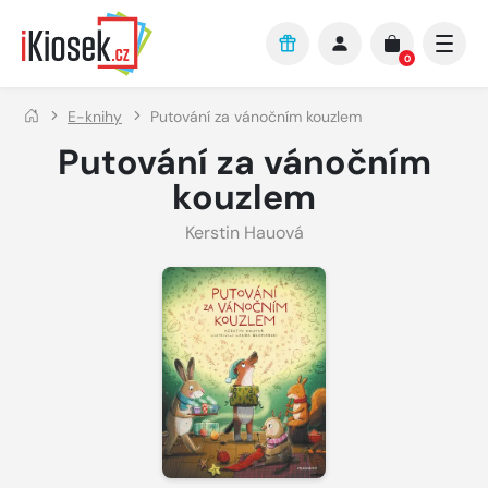
Přejít na hlavní obsah
0
E-knihy
Putování za vánočním kouzlem
Putování za vánočním
kouzlem
Kerstin Hauová