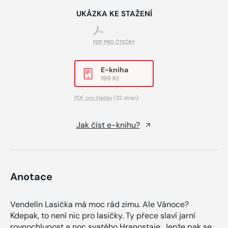
UKÁZKA KE STAŽENÍ
PDF PRO ČTEČKY
E-kniha
199 Kč
PDF pro čtečky
(32 stran)
Jak číst e-knihu?
Anotace
Vendelín Lasička má moc rád zimu. Ale Vánoce?
Kdepak, to není nic pro lasičky. Ty přece slaví jarní
rovnochlupost a noc svatého Hranostaje. Jenže pak se