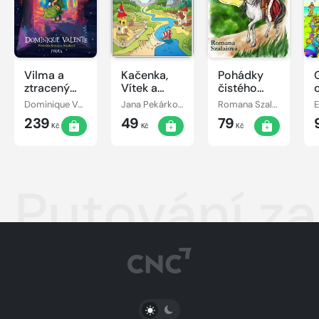
Vilma a
Kačenka,
Pohádky
ztracený
Vítek a
čistého
den
jejich
srdce
Dominique Valente
Jana Pekárková
Romana Szalaiová
E
pohádkové
239
49
79
dobrodružství
Kč
Kč
Kč
Putování z
PŘEPNOUT SVĚTLÝ/TMAVÝ REŽIM