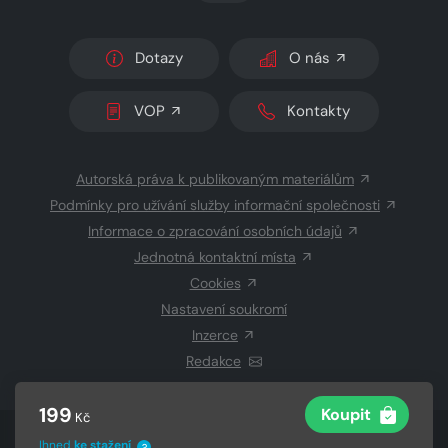
Dotazy
O nás
VOP
Kontakty
Autorská práva k publikovaným materiálům
Podmínky pro užívání služby informační společnosti
Informace o zpracování osobních údajů
Jednotná kontaktní místa
Cookies
Nastavení soukromí
Inzerce
Redakce
199
Koupit
Kč
© 2026 Copyright
CZECH NEWS CENTER a.s.
a dodavatelé
Ihned
ke stažení
?