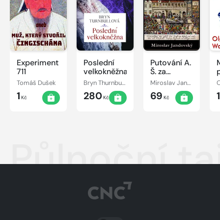
Experiment
Poslední
Putování A.
711
velkokněžna
Š. za
lidskou
Tomáš Dušek
Bryn Thurnbullová
Miroslav Jandovský
O
důstojností
1
280
69
Kč
Kč
Kč
Půlnoční ta