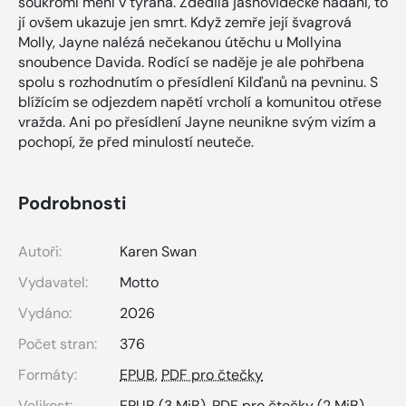
soukromí mění v tyrana. Zdědila jasnovidecké nadání, to
jí ovšem ukazuje jen smrt. Když zemře její švagrová
Molly, Jayne nalézá nečekanou útěchu u Mollyina
snoubence Davida. Rodící se naděje je ale pohřbena
spolu s rozhodnutím o přesídlení Kilďanů na pevninu. S
blížícím se odjezdem napětí vrcholí a komunitou otřese
vražda. Ani po přesídlení Jayne neunikne svým vizím a
pochopí, že před minulostí neuteče.
Podrobnosti
Autoři:
Karen Swan
Vydavatel:
Motto
Vydáno:
2026
Počet stran:
376
Formáty:
EPUB
,
PDF pro čtečky
Velikost:
EPUB
(3 MiB),
PDF pro čtečky
(2 MiB)