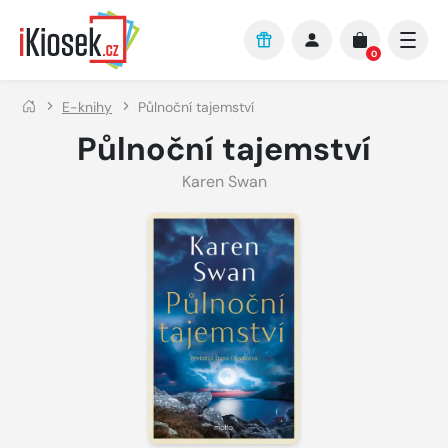
Přejít na hlavní obsah
0
E-knihy
Půlnoční tajemství
Půlnoční tajemství
Karen Swan