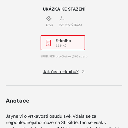
UKÁZKA KE STAŽENÍ
EPUB
PDF PRO ČTEČKY
E-kniha
329 Kč
EPUB
,
PDF pro čtečky
(376 stran)
Jak číst e-knihu?
Anotace
Jayne ví o vrtkavosti osudu své. Vdala se za
nejpohlednějšího muže na St. Kildě, ten se však v