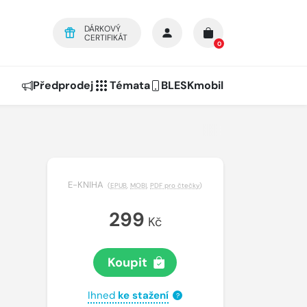
DÁRKOVÝ
CERTIFIKÁT
0
Předprodej
Témata
BLESKmobil
E-KNIHA
(
EPUB
,
MOBI
,
PDF pro čtečky
)
299
Kč
Koupit
Ihned
ke stažení
?