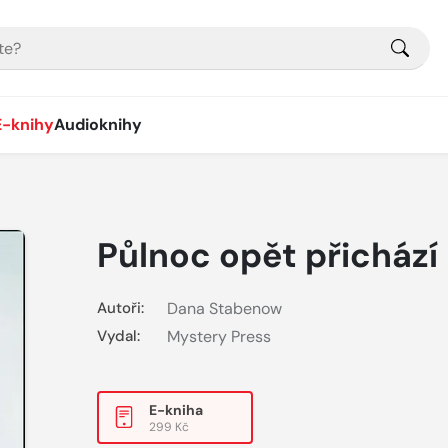
E-knihy
Audioknihy
Půlnoc opět přichází
Autoři:
Dana Stabenow
Vydal:
Mystery Press
E-kniha
299 Kč