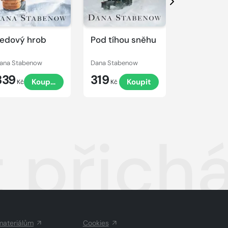
Další
edový hrob
Pod tíhou sněhu
Zpěv mrtv
ana Stabenow
Dana Stabenow
Dana Staben
339
319
319
Koupit
Koupit
K
Kč
Kč
Kč
 přichá
materiálům
Cookies