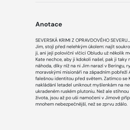
Anotace
SEVERSKÁ KRIMI Z OPRAVDOVÉHO SEVERU… Pol
Jim, stojí před nelehkým úkolem: najít souk
ji, ani její poloviční vlčici Obludu už několik
Kate nechce, aby ji kdokoli našel, pak ji tak
náhoda, díky níž na ni Jim narazí v Beringu
moravskými misionáři na západním pobřeží A
falešnou identitou před světem. Zatímco se
nakládání letadel uniknout myšlenkám na ned
ukradeném ruském plutoniu. Než ale stihnou 
života, jsou až po uši namočeni v Jimově příp
mnohem nebezpečnější, než se zprvu zdálo.