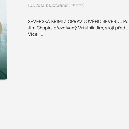
EPUB
,
MOBI
,
PDF pro čtečky
(328 stran)
SEVERSKÁ KRIMI Z OPRAVDOVÉHO SEVERU… Poli
Jim Chopin, přezdívaný Vrtulník Jim, stojí před...
Více