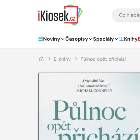
Přejít na hlavní obsah
VYHLEDÁVÁNÍ
Hlavní navigace
Noviny
Časopisy
Speciály
Knihy
E-knihy
Půlnoc opět přichází