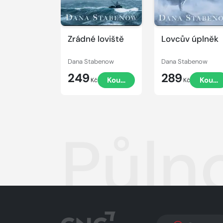
Zrádné loviště
Lovcův úplněk
Dana Stabenow
Dana Stabenow
249
289
Koupit
Koupi
Kč
Kč
Půln