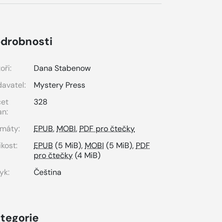
drobnosti
oři:
Dana Stabenow
avatel:
Mystery Press
čet
328
an:
máty:
EPUB
,
MOBI
,
PDF pro čtečky
ikost:
EPUB
(5 MiB),
MOBI
(5 MiB),
PDF
pro čtečky
(4 MiB)
yk:
Čeština
tegorie