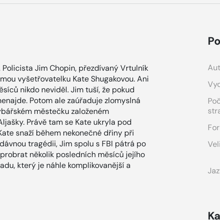
Po
Aut
icista Jim Chopin, přezdívaný Vrtulník
romou vyšetřovatelku Kate Shugakovou. Ani
Vyd
 měsíců nikdo neviděl. Jim tuší, že pokud
y nenajde. Potom ale zaúřaduje zlomyslná
Po
str
, rybářském městečku založeném
ljašky. Právě tam se Kate ukryla pod
For
 Kate snaží během nekonečné dřiny při
ávnou tragédii, Jim spolu s FBI pátrá po
Vel
probrat několik posledních měsíců jejího
adu, který je náhle komplikovanější a
Jaz
Ka