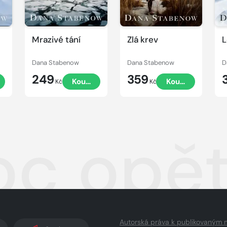
Mrazivé tání
Zlá krev
L
Dana Stabenow
Dana Stabenow
D
249
359
t
Koupit
Koupit
Kč
Kč
oc opět
Autorská práva k publikovaným 