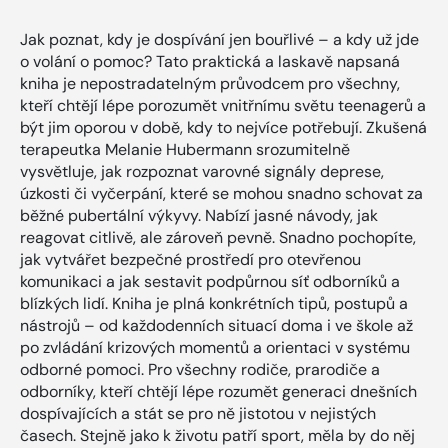
Jak poznat, kdy je dospívání jen bouřlivé – a kdy už jde
o volání o pomoc? Tato praktická a laskavě napsaná
kniha je nepostradatelným průvodcem pro všechny,
kteří chtějí lépe porozumět vnitřnímu světu teenagerů a
být jim oporou v době, kdy to nejvíce potřebují. Zkušená
terapeutka Melanie Hubermann srozumitelně
vysvětluje, jak rozpoznat varovné signály deprese,
úzkosti či vyčerpání, které se mohou snadno schovat za
běžné pubertální výkyvy. Nabízí jasné návody, jak
reagovat citlivě, ale zároveň pevně. Snadno pochopíte,
jak vytvářet bezpečné prostředí pro otevřenou
komunikaci a jak sestavit podpůrnou síť odborníků a
blízkých lidí. Kniha je plná konkrétních tipů, postupů a
nástrojů – od každodenních situací doma i ve škole až
po zvládání krizových momentů a orientaci v systému
odborné pomoci. Pro všechny rodiče, prarodiče a
odborníky, kteří chtějí lépe rozumět generaci dnešních
dospívajících a stát se pro ně jistotou v nejistých
časech. Stejně jako k životu patří sport, měla by do něj