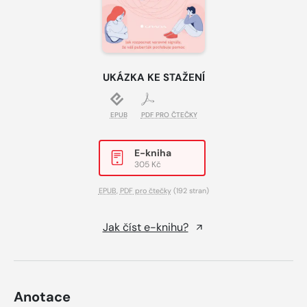
UKÁZKA KE STAŽENÍ
EPUB
PDF PRO ČTEČKY
E-kniha
305 Kč
EPUB
,
PDF pro čtečky
(192 stran)
Jak číst e-knihu?
Anotace