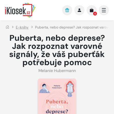
Přejít na hlavní obsah
0
E-knihy
Puberta, nebo deprese? Jak rozpoznat varovné 
Puberta, nebo deprese?
Jak rozpoznat varovné
signály, že váš puberťák
potřebuje pomoc
Melanie Hubermann