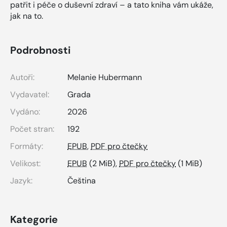
patřit i péče o duševní zdraví – a tato kniha vám ukáže,
jak na to.
Podrobnosti
Autoři:
Melanie Hubermann
Vydavatel:
Grada
Vydáno:
2026
Počet stran:
192
Formáty:
EPUB
,
PDF pro čtečky
Velikost:
EPUB
(2 MiB),
PDF pro čtečky
(1 MiB)
Jazyk:
Čeština
Kategorie