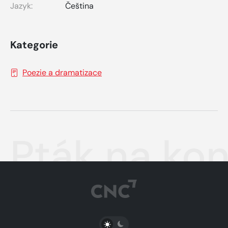
Jazyk:
Čeština
Kategorie
Poezie a dramatizace
Pták na kon
PŘEPNOUT SVĚTLÝ/TMAVÝ REŽIM