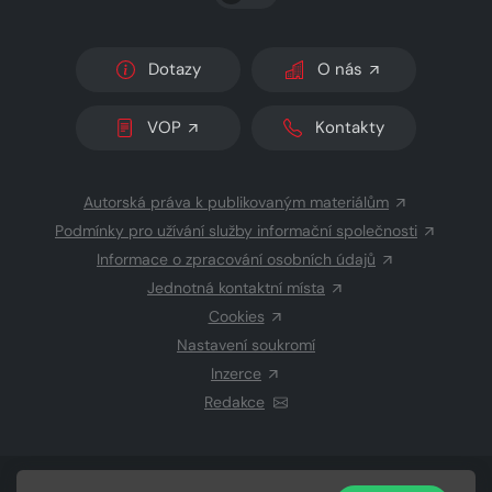
Dotazy
O nás
VOP
Kontakty
Autorská práva k publikovaným materiálům
Podmínky pro užívání služby informační společnosti
Informace o zpracování osobních údajů
Jednotná kontaktní místa
Cookies
Nastavení soukromí
Inzerce
Redakce
© 2026 Copyright
CZECH NEWS CENTER a.s.
a dodavatelé