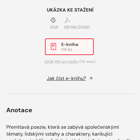
UKÁZKA KE STAŽENÍ
EPUB
PDF PRO ČTEČKY
E-kniha
179 Kč
EPUB
,
PDF pro čtečky
(176 stran)
Jak číst e-knihu?
Anotace
Přemítavá poezie, která se zabývá společenskými
tématy, lidskými vztahy a charaktery, karikující