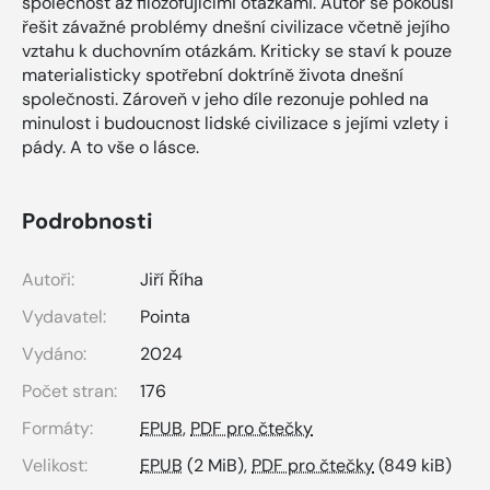
společnost až filozofujícími otázkami. Autor se pokouší
řešit závažné problémy dnešní civilizace včetně jejího
vztahu k duchovním otázkám. Kriticky se staví k pouze
materialisticky spotřební doktríně života dnešní
společnosti. Zároveň v jeho díle rezonuje pohled na
minulost i budoucnost lidské civilizace s jejími vzlety i
pády. A to vše o lásce.
Podrobnosti
Autoři:
Jiří Říha
Vydavatel:
Pointa
Vydáno:
2024
Počet stran:
176
Formáty:
EPUB
,
PDF pro čtečky
Velikost:
EPUB
(2 MiB),
PDF pro čtečky
(849 kiB)