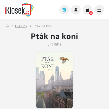
Přejít na hlavní obsah
0
E-knihy
Pták na koni
Pták na koni
Jiří Říha