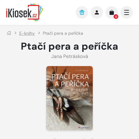
Přejít na hlavní obsah
0
E-knihy
Ptačí pera a peříčka
Ptačí pera a peříčka
Jana Petrásková