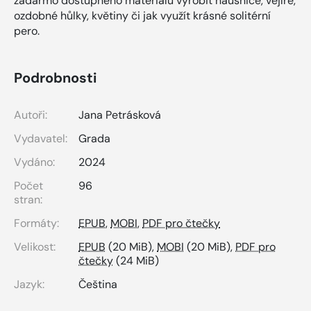
zadarmo dostupného materiálu vyrobit náušnice, vějíře,
ozdobné hůlky, květiny či jak využít krásné solitérní
pero.
Podrobnosti
Autoři:
Jana Petrásková
Vydavatel:
Grada
Vydáno:
2024
Počet
96
stran:
Formáty:
EPUB
,
MOBI
,
PDF pro čtečky
Velikost:
EPUB
(20 MiB),
MOBI
(20 MiB),
PDF pro
čtečky
(24 MiB)
Jazyk:
Čeština