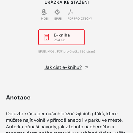
UKÁZKA KE STAŽENÍ
MOBI
EPUB
PDF PRO ČTEČKY
E-kniha
254 Kč
EPUB
,
MOBI
,
PDF pro čtečky
(96 stran)
Jak číst e-knihu?
Anotace
Objevte krásu per našich běžně žijících ptáků, které
můžete najít volně v přírodě anebo i v parku ve městě.
Autorka přináší návody, jak z tohoto nádherného a