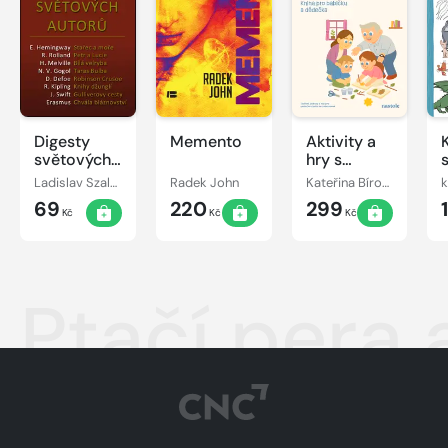
Digesty
Memento
Aktivity a
světových
hry s
autorů
vnoučaty
Ladislav Szalai, Romana Szalaiová
Radek John
Kateřina Bírová
k
69
220
299
Kč
Kč
Kč
Ptačí pera 