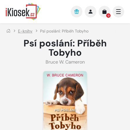
Přejít na hlavní obsah
0
E-knihy
Psí poslání: Příběh Tobyho
Psí poslání: Příběh
Tobyho
Bruce W. Cameron