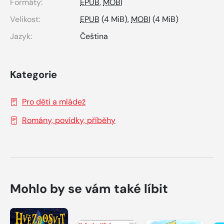
Formáty:
EPUB
,
MOBI
Velikost:
EPUB
(4 MiB),
MOBI
(4 MiB)
Jazyk:
Čeština
Kategorie
Pro děti a mládež
Romány, povídky, příběhy
Mohlo by se vám také líbit