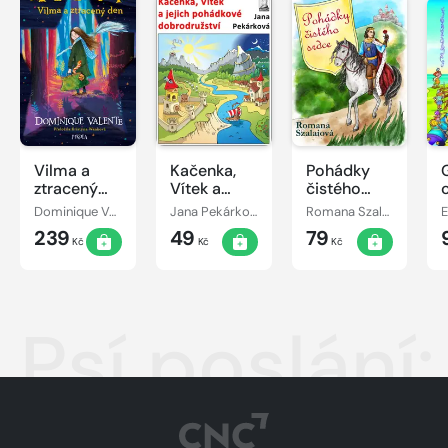
Vilma a
Kačenka,
Pohádky
ztracený
Vítek a
čistého
den
jejich
srdce
Dominique Valente
Jana Pekárková
Romana Szalaiová
E
pohádkové
239
49
79
dobrodružství
Kč
Kč
Kč
Psí poslání