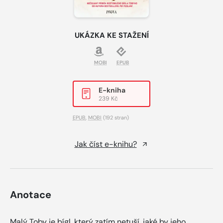
UKÁZKA KE STAŽENÍ
MOBI
EPUB
E-kniha
239 Kč
EPUB
,
MOBI
(192 stran)
Jak číst e-knihu?
Anotace
Malý Toby je bígl, který zatím netuší, jaké by jeho