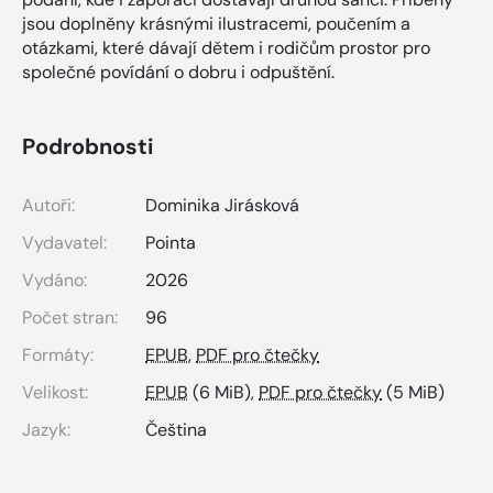
jsou doplněny krásnými ilustracemi, poučením a
otázkami, které dávají dětem i rodičům prostor pro
společné povídání o dobru i odpuštění.
Podrobnosti
Autoři:
Dominika Jirásková
Vydavatel:
Pointa
Vydáno:
2026
Počet stran:
96
Formáty:
EPUB
,
PDF pro čtečky
Velikost:
EPUB
(6 MiB),
PDF pro čtečky
(5 MiB)
Jazyk:
Čeština