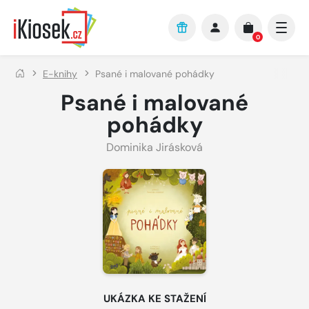
Přejít na hlavní obsah
0
E-knihy
Psané i malované pohádky
Psané i malované
pohádky
Dominika Jirásková
UKÁZKA KE STAŽENÍ