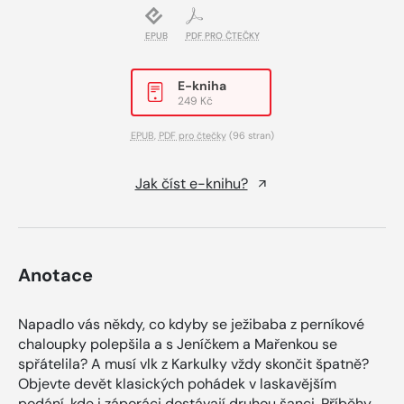
EPUB
PDF PRO ČTEČKY
E-kniha
249 Kč
EPUB
,
PDF pro čtečky
(96 stran)
Jak číst e-knihu?
Anotace
Napadlo vás někdy, co kdyby se ježibaba z perníkové
chaloupky polepšila a s Jeníčkem a Mařenkou se
spřátelila? A musí vlk z Karkulky vždy skončit špatně?
Objevte devět klasických pohádek v laskavějším
podání, kde i záporáci dostávají druhou šanci. Příběhy