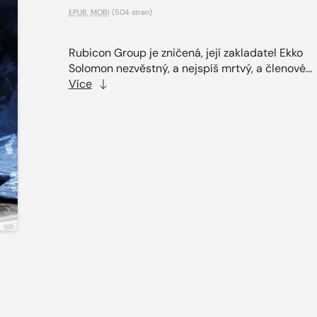
EPUB
,
MOBI
(504 stran)
Rubicon Group je zničená, její zakladatel Ekko
Solomon nezvěstný, a nejspíš mrtvý, a členové...
Více