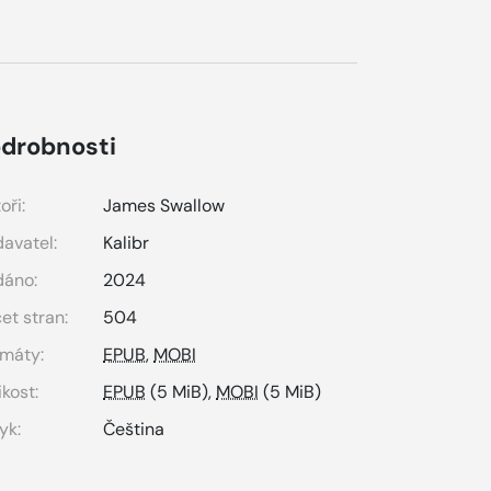
drobnosti
oři:
James Swallow
avatel:
Kalibr
dáno:
2024
et stran:
504
máty:
EPUB
,
MOBI
ikost:
EPUB
(5 MiB),
MOBI
(5 MiB)
yk:
Čeština