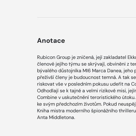
Anotace
Rubicon Group je zničená, její zakladatel Ek
členové jejího týmu se skrývají, obviněni z te
bývalého důstojníka MI6 Marca Danea, jeho p
přeživší členy je budoucnost temná. A tak se
riskovat vše v posledním pokusu udeřit na Com
Odhodlají se k tajné a velmi rizikové misi, je
Combine v uskutečnění teroristického útoku.
ke svým předchozím životům. Pokud neuspějí, 
Kniha mistra moderního špionážního thrilleru
Anta Middletona.