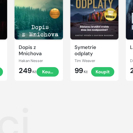
Dopis z
Symetrie
L
Mnichova
odplaty
Hakan Nesser
Tim Weaver
D
249
99
t
Koupit
Koupit
Kč
Kč
ci