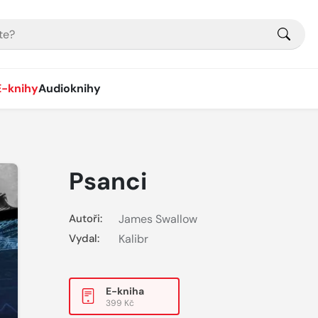
E-knihy
Audioknihy
Psanci
Autoři:
James Swallow
Vydal:
Kalibr
E-kniha
399 Kč