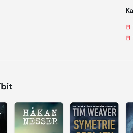
Ka
íbit