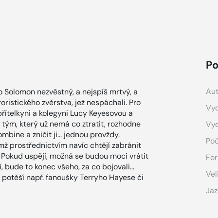
Po
Aut
ko Solomon nezvěstný, a nejspíš mrtvý, a
roristického zvěrstva, jež nespáchali. Pro
Vyd
řítelkyni a kolegyni Lucy Keyesovou a
 tým, který už nemá co ztratit, rozhodne
Vy
bine a zničit ji... jednou provždy.
Poč
jímž prostřednictvím navíc chtějí zabránit
 Pokud uspějí, možná se budou moci vrátit
For
bude to konec všeho, za co bojovali...
Vel
 potěší např. fanoušky Terryho Hayese či
Jaz