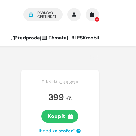
DÁRKOVÝ
CERTIFIKÁT
0
Předprodej
Témata
BLESKmobil
E-KNIHA
(
EPUB
,
MOBI
)
399
Kč
Koupit
Ihned
ke stažení
?