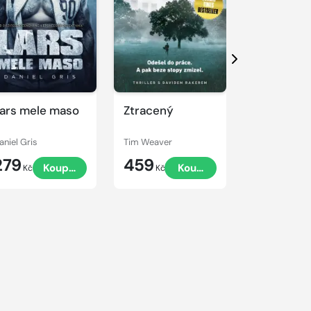
Další
ars mele maso
Ztracený
Nářek dro
aniel Gris
Tim Weaver
Tim Weaver
279
459
459
Koupit
Koupit
Kč
Kč
Kč