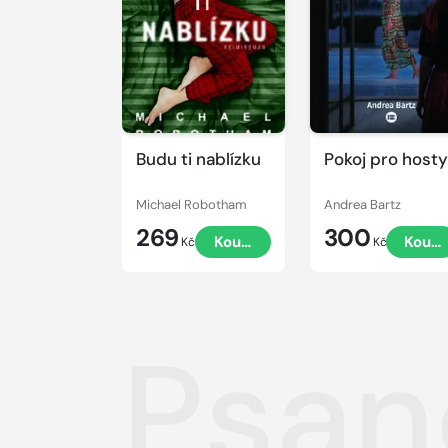
Budu ti nablízku
Pokoj pro hosty
Michael Robotham
Andrea Bartz
269
300
Koupit
Koupi
Kč
Kč
Psan