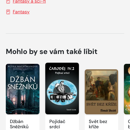
Fantasy a sci-fi
Fantasy
Mohlo by se vám také líbit
Džbán
Pojídač
Svět bez
Sněžníků
srdcí
kříže