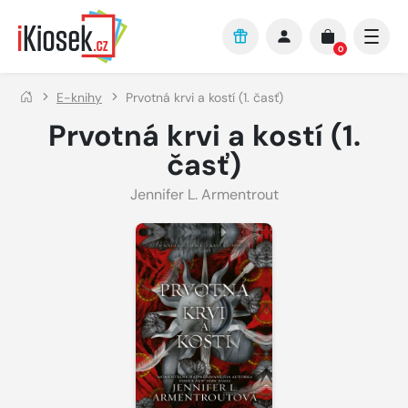
Přejít na hlavní obsah
0
E-knihy
Prvotná krvi a kostí (1. časť)
Prvotná krvi a kostí (1.
časť)
Jennifer L. Armentrout