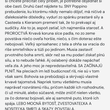
si chcete prečítať celý príbeh, je potrebné objednať si
obe časti. Druhú časť nájdete tu. SNY Poppino
prebudenie, ku ktorému nikdy nemalo dôjsť, má ničivé a
ďalekosiahle dôsledky, vydurí zo spánku prastaré sily a
Casteela s Kieranom premení tak, že to prekvapí aj
sudičky. Ale to je, aspoň zatiaľ, ich najmenšia starosť. A
PROROCTVÁ Krvavá koruna síce padla, no zo zeme
povstáva niečo oveľa horšie, niečo, s čím doteraz ešte
nebojovali. Veľký sprisahanec z tela a ohňa sa vracia do
ríše smrteľníkov a túži po jedinom. Musia zastaviť
prvotného boha smrti, skôr než sa mu podarí získať plnú
silu, a to nebude ľahké. Aj oslabený dokáže napáchať
veľa zla. A jeho moc je nepredstaviteľná. SA ZAČÍNAJÚ
PLNIŤ. Na pleciach im leží budúcnosť ríš, nie sú v tom
však sami. Bohovia sa prebúdzajú a skrývajú vlastné
krvavé tajomstvá. Napriek tomu všetkému musia
naprávať rozvrátenú ríšu, pričom každé ich rozhodnutie,
či už minulé, alebo súčasné, môže zničiť nielen všetko,
za čo doteraz bojovali, ale aj samotné puto, ktoré ich
spája. LEBO MOCNÁ BYTOSŤ, ZVESTOVATEĽKA A
NOSITEĽKA SMRTI A SKAZY, POVSTALA.