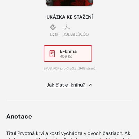
UKÁZKA KE STAŽENÍ
EPUB
PDF PRO ČTEČKY
E-kniha
409 Kč
EPUB
,
PDF pro čtečky
(648 stran)
Jak číst e-knihu?
Anotace
Titul Prvotná krvi a kostí vychádza v dvoch častiach. Ak