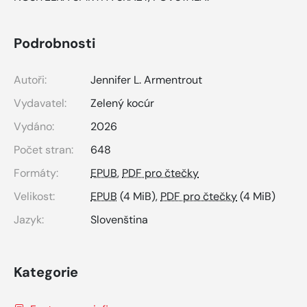
Podrobnosti
Autoři:
Jennifer L. Armentrout
Vydavatel:
Zelený kocúr
Vydáno:
2026
Počet stran:
648
Formáty:
EPUB
,
PDF pro čtečky
Velikost:
EPUB
(4 MiB),
PDF pro čtečky
(4 MiB)
Jazyk:
Slovenština
Kategorie