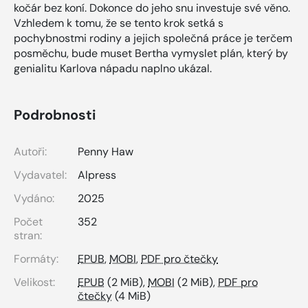
kočár bez koní. Dokonce do jeho snu investuje své věno.
Vzhledem k tomu, že se tento krok setká s
pochybnostmi rodiny a jejich společná práce je terčem
posměchu, bude muset Bertha vymyslet plán, který by
genialitu Karlova nápadu naplno ukázal.
Podrobnosti
Autoři:
Penny Haw
Vydavatel:
Alpress
Vydáno:
2025
Počet
352
stran:
Formáty:
EPUB
,
MOBI
,
PDF pro čtečky
Velikost:
EPUB
(2 MiB),
MOBI
(2 MiB),
PDF pro
čtečky
(4 MiB)