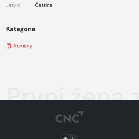
Jazyk:
Čeština
Kategorie
Romány
První žena 
PŘEPNOUT SVĚTLÝ/TMAVÝ REŽIM