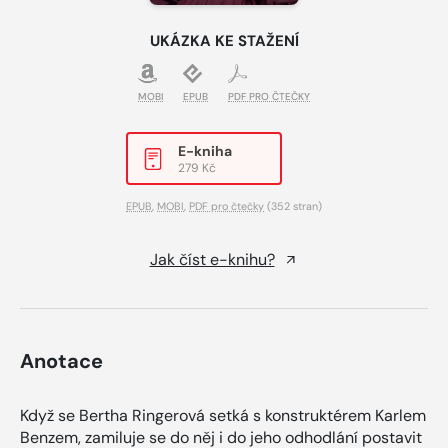
UKÁZKA KE STAŽENÍ
MOBI
EPUB
PDF PRO ČTEČKY
E-kniha
279 Kč
EPUB
,
MOBI
,
PDF pro čtečky
(352 stran)
Jak číst e-knihu?
Anotace
Když se Bertha Ringerová setká s konstruktérem Karlem
Benzem, zamiluje se do něj i do jeho odhodlání postavit