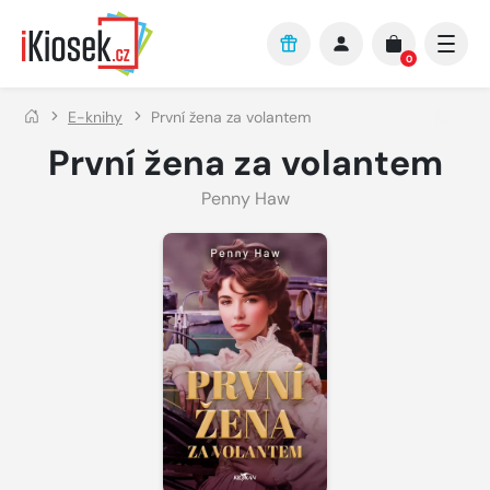
Přejít na hlavní obsah
0
E-knihy
První žena za volantem
První žena za volantem
Penny Haw