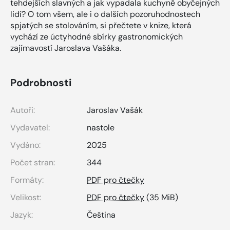
tehdejších slavných a jak vypadala kuchyně obyčejných
lidí? O tom všem, ale i o dalších pozoruhodnostech
spjatých se stolováním, si přečtete v knize, která
vychází ze úctyhodné sbírky gastronomických
zajímavostí Jaroslava Vašáka.
Podrobnosti
Autoři:
Jaroslav Vašák
Vydavatel:
nastole
Vydáno:
2025
Počet stran:
344
Formáty:
PDF pro čtečky
Velikost:
PDF pro čtečky
(35 MiB)
Jazyk:
Čeština