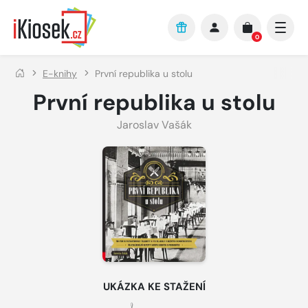
Přejít na hlavní obsah
0
E-knihy
První republika u stolu
První republika u stolu
Jaroslav Vašák
UKÁZKA KE STAŽENÍ