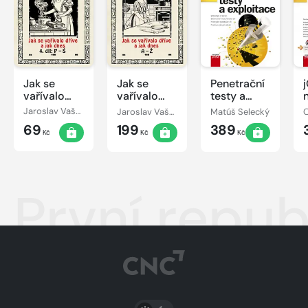
Jak se
Jak se
Penetrační
vařívalo
vařívalo
testy a
kdysi a jak
kdysi a jak
exploitace
Jaroslav Vašák
Jaroslav Vašák
Matúš Selecký
O
dnes, 4.díl:
dnes A-Ž
69
199
389
P-Š
Kč
Kč
Kč
První repub
PŘEPNOUT SVĚTLÝ/TMAVÝ REŽIM