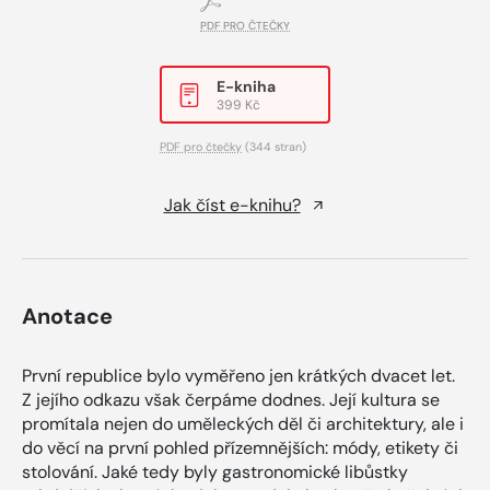
PDF PRO ČTEČKY
E-kniha
399 Kč
PDF pro čtečky
(344 stran)
Jak číst e-knihu?
Anotace
První republice bylo vyměřeno jen krátkých dvacet let.
Z jejího odkazu však čerpáme dodnes. Její kultura se
promítala nejen do uměleckých děl či architektury, ale i
do věcí na první pohled přízemnějších: módy, etikety či
stolování. Jaké tedy byly gastronomické libůstky