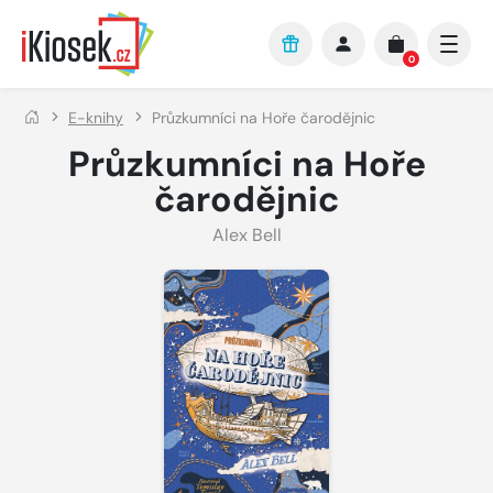
Přejít na hlavní obsah
0
E-knihy
Průzkumníci na Hoře čarodějnic
Průzkumníci na Hoře
čarodějnic
Alex Bell