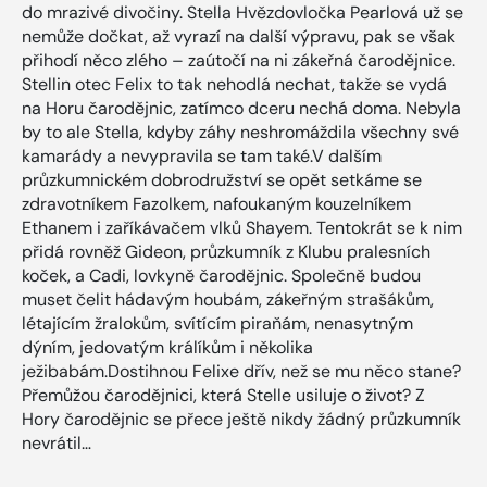
do mrazivé divočiny. Stella Hvězdovločka Pearlová už se
nemůže dočkat, až vyrazí na další výpravu, pak se však
přihodí něco zlého – zaútočí na ni zákeřná čarodějnice.
Stellin otec Felix to tak nehodlá nechat, takže se vydá
na Horu čarodějnic, zatímco dceru nechá doma. Nebyla
by to ale Stella, kdyby záhy neshromáždila všechny své
kamarády a nevypravila se tam také.V dalším
průzkumnickém dobrodružství se opět setkáme se
zdravotníkem Fazolkem, nafoukaným kouzelníkem
Ethanem i zaříkávačem vlků Shayem. Tentokrát se k nim
přidá rovněž Gideon, průzkumník z Klubu pralesních
koček, a Cadi, lovkyně čarodějnic. Společně budou
muset čelit hádavým houbám, zákeřným strašákům,
létajícím žralokům, svítícím piraňám, nenasytným
dýním, jedovatým králíkům i několika
ježibabám.Dostihnou Felixe dřív, než se mu něco stane?
Přemůžou čarodějnici, která Stelle usiluje o život? Z
Hory čarodějnic se přece ještě nikdy žádný průzkumník
nevrátil…