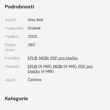
Podrobnosti
Autoři:
Alex Bell
Vydavatel:
Drobek
Vydáno:
2025
Počet
280
stran:
Formáty:
EPUB
,
MOBI
,
PDF pro čtečky
Velikost:
EPUB
(6 MiB),
MOBI
(6 MiB),
PDF pro
čtečky
(4 MiB)
Jazyk:
Čeština
Kategorie