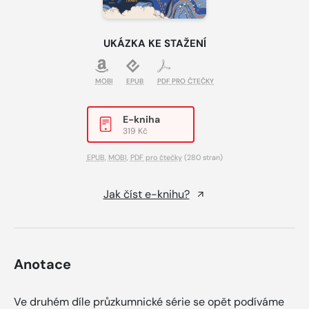
UKÁZKA KE STAŽENÍ
MOBI
EPUB
PDF PRO ČTEČKY
E-kniha
319 Kč
EPUB
,
MOBI
,
PDF pro čtečky
(280 stran)
Jak číst e-knihu?
Anotace
Ve druhém díle průzkumnické série se opět podíváme