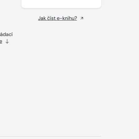
Jak číst e-knihu?
ládací
e