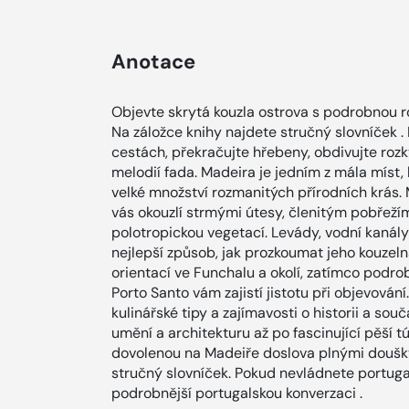
Anotace
Objevte skrytá kouzla ostrova s podrobnou r
Na záložce knihy najdete stručný slovníček 
cestách, překračujte hřebeny, obdivujte rozk
melodií fada. Madeira je jedním z mála míst
velké množství rozmanitých přírodních krás. 
vás okouzlí strmými útesy, členitým pobřež
polotropickou vegetací. Levády, vodní kanály
nejlepší způsob, jak prozkoumat jeho kouzel
orientací ve Funchalu a okolí, zatímco podr
Porto Santo vám zajistí jistotu při objevován
kulinářské tipy a zajímavosti o historii a so
umění a architekturu až po fascinující pěší 
dovolenou na Madeiře doslova plnými doušky.
stručný slovníček. Pokud nevládnete portuga
podrobnější portugalskou konverzaci .