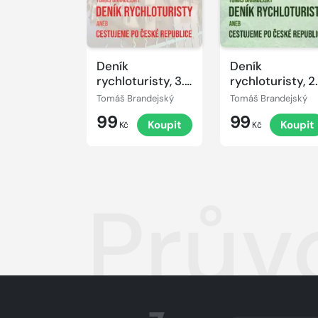
Deník
Deník
rychloturisty, 3.
rychloturisty, 2.
díl: Kraje
díl: Kraje
Tomáš Brandejský
Tomáš Brandejský
Jihočeský,
Plzeňský,
99
99
Koupit
Koupit
Vysočina,
Královéhradeck
Kč
Kč
Olomoucký a
Středočeský a
Pardubický
Praha
Prův