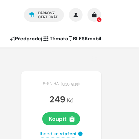
DÁRKOVÝ
CERTIFIKÁT
0
Předprodej
Témata
BLESKmobil
E-KNIHA
(
EPUB
,
MOBI
)
249
Kč
Koupit
Ihned
ke stažení
?