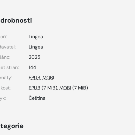
drobnosti
oři:
Lingea
avatel:
Lingea
dáno:
2025
et stran:
144
máty:
EPUB
,
MOBI
ikost:
EPUB
(7 MiB),
MOBI
(7 MiB)
yk:
Čeština
tegorie