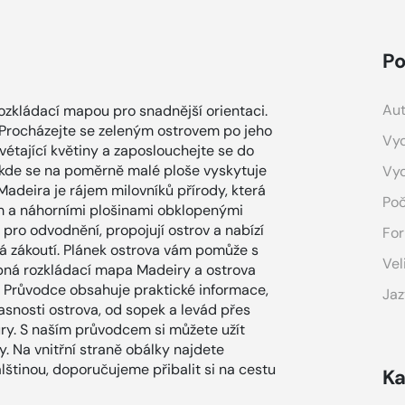
Po
Aut
ozkládací mapou pro snadnější orientaci.
. Procházejte se zeleným ostrovem po jeho
Vyd
vétající květiny a zaposlouchejte se do
, kde se na poměrně malé ploše vyskytuje
Vy
Madeira je rájem milovníků přírody, která
Poč
ím a náhorními plošinami obklopenými
 pro odvodnění, propojují ostrov a nabízí
For
ná zákoutí. Plánek ostrova vám pomůže s
Vel
obná rozkládací mapa Madeiry a ostrova
í. Průvodce obsahuje praktické informace,
Jaz
učasnosti ostrova, od sopek a levád přes
túry. S naším průvodcem si můžete užít
 Na vnitřní straně obálky najdete
lštinou, doporučujeme přibalit si na cestu
Ka