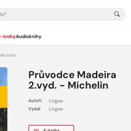
E-knihy
Audioknihy
Michelin
Průvodce Madeira
2.vyd. - Michelin
Autoři:
Lingea
Vydal:
Lingea
E-kniha