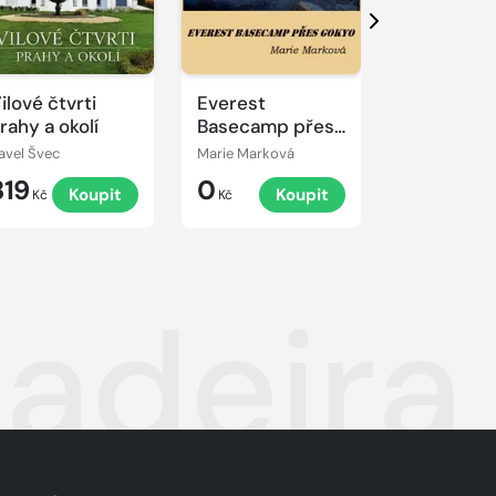
Další
ilové čtvrti
Everest
Gokyo Tre
rahy a okolí
Basecamp přes
Gokyo
avel Švec
Marie Marková
Vladimír Kuče
319
0
0
Koupit
Koupit
K
Kč
Kč
Kč
deira 2