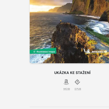
UKÁZKA KE STAŽENÍ
MOBI
EPUB