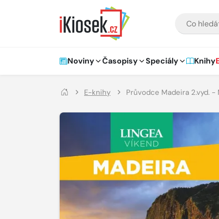
Přejít na hlavní obsah
VYHLEDÁVÁNÍ
Hlavní navigace
Noviny
Časopisy
Speciály
Knihy
E-knihy
Průvodce Madeira 2.vyd. - 