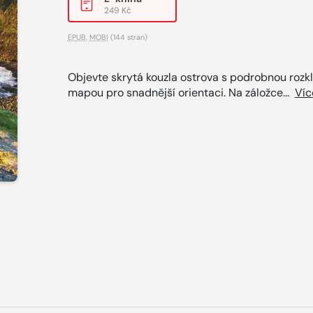
249 Kč
EPUB
,
MOBI
(144 stran)
Objevte skrytá kouzla ostrova s podrobnou rozk
mapou pro snadnější orientaci. Na záložce...
Víc