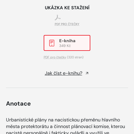
UKÁZKA KE STAŽENÍ
PDF PRO ČTEČKY
E-kniha
349 Kč
PDF pro čtečky
(320 stran)
Jak číst e-knihu?
Anotace
Urbanistické plány na nacistickou přeměnu hlavního
města protektorátu a činnost plánovací komise, kterou
nacisté personálně i fakticky ovládli a využili ve