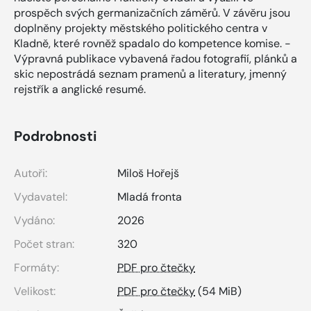
prospěch svých germanizačních záměrů. V závěru jsou
doplněny projekty městského politického centra v
Kladně, které rovněž spadalo do kompetence komise. -
Výpravná publikace vybavená řadou fotografií, plánků a
skic nepostrádá seznam pramenů a literatury, jmenný
rejstřík a anglické resumé.
Podrobnosti
Autoři:
Miloš Hořejš
Vydavatel:
Mladá fronta
Vydáno:
2026
Počet stran:
320
Formáty:
PDF pro čtečky
Velikost:
PDF pro čtečky
(54 MiB)