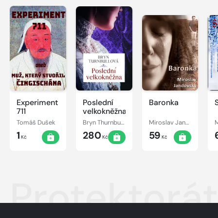
Experiment
Poslední
Baronka
711
velkokněžna
Tomáš Dušek
Bryn Thurnbullová
Miroslav Jandovský
1
280
59
Kč
Kč
Kč
Protektorá