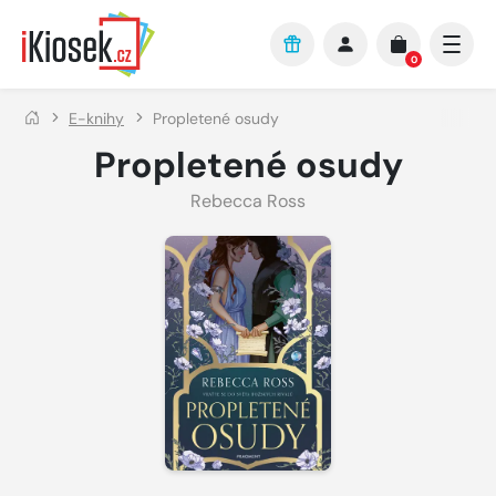
Přejít na hlavní obsah
0
E-knihy
Propletené osudy
Propletené osudy
Rebecca Ross