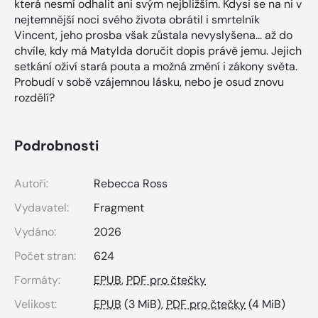
která nesmí odhalit ani svým nejbližším. Kdysi se na ni v
nejtemnější noci svého života obrátil i smrtelník
Vincent, jeho prosba však zůstala nevyslyšena... až do
chvíle, kdy má Matylda doručit dopis právě jemu. Jejich
setkání oživí stará pouta a možná změní i zákony světa.
Probudí v sobě vzájemnou lásku, nebo je osud znovu
rozdělí?
Podrobnosti
Autoři:
Rebecca Ross
Vydavatel:
Fragment
Vydáno:
2026
Počet stran:
624
Formáty:
EPUB
,
PDF pro čtečky
Velikost:
EPUB
(3 MiB),
PDF pro čtečky
(4 MiB)