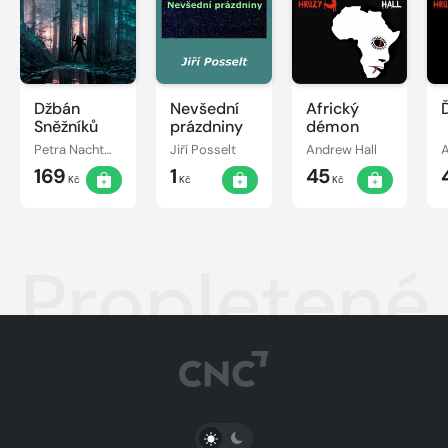
Džbán
Nevšední
Africký
Sněžníků
prázdniny
démon
Petra Nachtmanová
Jiří Posselt
Andrew Hall
A
169
1
45
Kč
Kč
Kč
Propletené
PŘEPNOUT SVĚTLÝ/TMAVÝ REŽIM