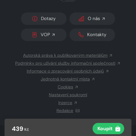
Dotazy
O nás
VOP
Kontakty
Autorská práva k publikovaným materiálům
Podmínky pro užívání služby informační společnosti
Informace o zpracování osobních údajů
Jednotná kontaktní místa
Cookies
Nastavení soukromí
Inzerce
Redakce
439
Koupit
Kč
© 2026 Copyright
CZECH NEWS CENTER a.s.
a dodavatelé