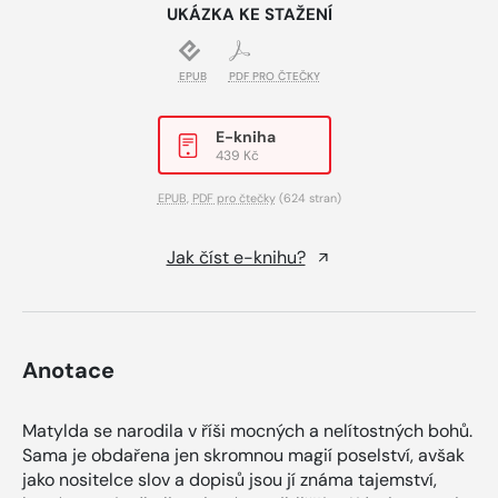
UKÁZKA KE STAŽENÍ
EPUB
PDF PRO ČTEČKY
E-kniha
439 Kč
EPUB
,
PDF pro čtečky
(624 stran)
Jak číst e-knihu?
Anotace
Matylda se narodila v říši mocných a nelítostných bohů.
Sama je obdařena jen skromnou magií poselství, avšak
jako nositelce slov a dopisů jsou jí známa tajemství,