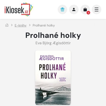
Přejít na hlavní obsah
0
E-knihy
Prolhané holky
Prolhané holky
Eva Björg Ægisdóttir