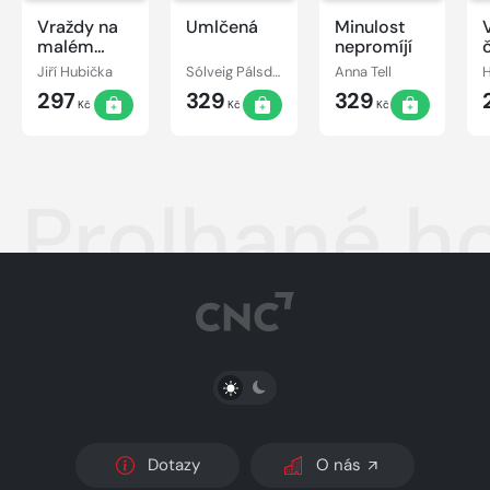
Vraždy na
Umlčená
Minulost
malém
nepromíjí
městě -
Jiří Hubička
Sólveig Pálsdóttir
Anna Tell
Případy
297
329
329
Dany
Kč
Kč
Kč
Králíčkové
Prolhané h
PŘEPNOUT SVĚTLÝ/TMAVÝ REŽIM
Dotazy
O nás