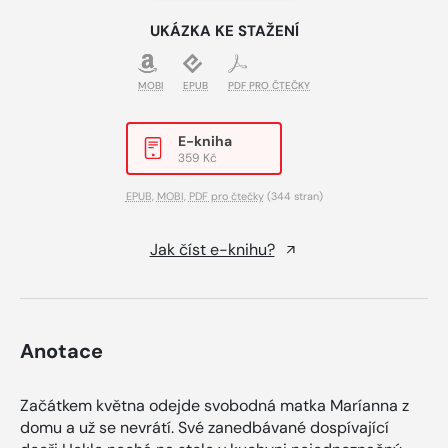
UKÁZKA KE STAŽENÍ
MOBI
EPUB
PDF PRO ČTEČKY
E-kniha
359 Kč
EPUB
,
MOBI
,
PDF pro čtečky
(344 stran)
Jak číst e-knihu?
Anotace
Začátkem května odejde svobodná matka Maríanna z
domu a už se nevrátí. Své zanedbávané dospívající