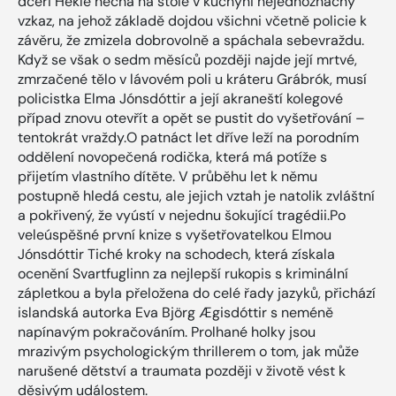
dceři Hekle nechá na stole v kuchyni nejednoznačný
vzkaz, na jehož základě dojdou všichni včetně policie k
závěru, že zmizela dobrovolně a spáchala sebevraždu.
Když se však o sedm měsíců později najde její mrtvé,
zmrzačené tělo v lávovém poli u kráteru Grábrók, musí
policistka Elma Jónsdóttir a její akraneští kolegové
případ znovu otevřít a opět se pustit do vyšetřování –
tentokrát vraždy.O patnáct let dříve leží na porodním
oddělení novopečená rodička, která má potíže s
přijetím vlastního dítěte. V průběhu let k němu
postupně hledá cestu, ale jejich vztah je natolik zvláštní
a pokřivený, že vyústí v nejednu šokující tragédii.Po
veleúspěšné první knize s vyšetřovatelkou Elmou
Jónsdóttir Tiché kroky na schodech, která získala
ocenění Svartfuglinn za nejlepší rukopis s kriminální
zápletkou a byla přeložena do celé řady jazyků, přichází
islandská autorka Eva Björg Ægisdóttir s neméně
napínavým pokračováním. Prolhané holky jsou
mrazivým psychologickým thrillerem o tom, jak může
narušené dětství a traumata později v životě vést k
děsivým událostem.