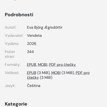
Podrobnosti
Autoři:
Eva Björg Ægisdóttir
Vydavatel:
Vendeta
Vydáno:
2026
Počet
344
stran:
Formáty:
EPUB
,
MOBI
,
PDF pro čtečky
Velikost:
EPUB
(3 MiB),
MOBI
(3 MiB),
PDF pro
čtečky
(3 MiB)
Jazyk:
Čeština
Kategorie