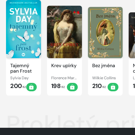
Tajemný
Krev upírky
Bez jména
pan Frost
Sylvia Day
Florence Marryat
Wilkie Collins
200
198
210
Kč
Kč
Kč
Prokletý pr