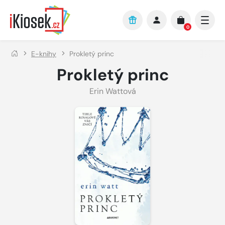
Přejít na hlavní obsah
0
E-knihy
Prokletý princ
Prokletý princ
Erin Wattová