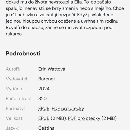
dokud mu do života nevstoupila Ella. To, co začalo
spalující nenávistí, se brzy změní v něco silnějšího. Chce
ji mít nablízku a zajistit jí bezpečí. Když ji však Reed
jedinou hloupou chybou odežene a uvrhne tím rodinu
Royalů do chaosu, začne se mu život rozpadat pod
rukama.
Podrobnosti
Autoři:
Erin Wattová
Vydavatel:
Baronet
Vydáno:
2024
Počet stran:
320
Formáty:
EPUB
,
PDF pro čtečky
Velikost:
EPUB
(2 MiB),
PDF pro čtečky
(2 MiB)
Jazyk:
Čeština