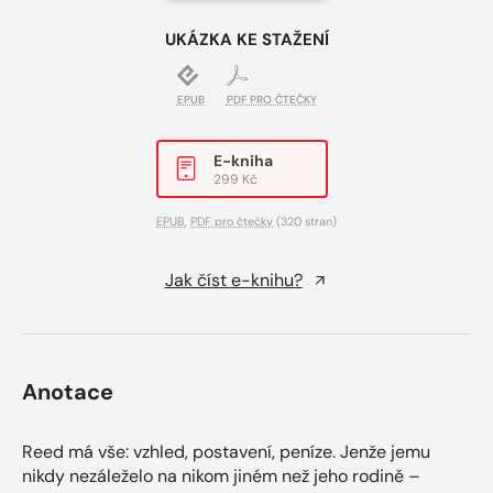
UKÁZKA KE STAŽENÍ
EPUB
PDF PRO ČTEČKY
E-kniha
299 Kč
EPUB
,
PDF pro čtečky
(320 stran)
Jak číst e-knihu?
Anotace
Reed má vše: vzhled, postavení, peníze. Jenže jemu
nikdy nezáleželo na nikom jiném než jeho rodině –