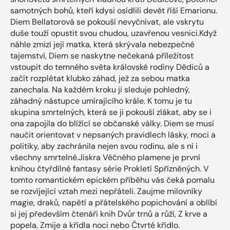
samotných bohů, kteří kdysi osídlili devět říší Emarionu.
Diem Bellatorová se pokouší nevyčnívat, ale vskrytu
duše touží opustit svou chudou, uzavřenou vesnici.Když
náhle zmizí její matka, která skrývala nebezpečné
tajemství, Diem se naskytne nečekaná příležitost
vstoupit do temného světa královské rodiny Dědiců a
začít rozplétat klubko záhad, jež za sebou matka
zanechala. Na každém kroku ji sleduje pohledný,
záhadný nástupce umírajícího krále. K tomu je tu
skupina smrtelných, která se ji pokouší zlákat, aby se i
ona zapojila do blížící se občanské války. Diem se musí
naučit orientovat v nepsaných pravidlech lásky, moci a
politiky, aby zachránila nejen svou rodinu, ale s ní i
všechny smrtelné.Jiskra Věčného plamene je první
knihou čtyřdílné fantasy série Prokletí Spřízněných. V
tomto romantickém epickém příběhu vás čeká pomalu
se rozvíjející vztah mezi nepřáteli. Zaujme milovníky
magie, draků, napětí a přátelského popichování a oblíbí
si jej především čtenáři knih Dvůr trnů a růží, Z krve a
popela, Zmije a křídla noci nebo Čtvrté křídlo.