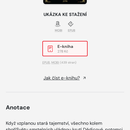
UKÁZKA KE STAŽENÍ
MOBI
EPUB
E-kniha
278 Kč
EPUB
,
MOBI
(439 stran)
Jak číst e-knihu?
Anotace
Když vzplanou stará tajemství, všechno kolem
shoříSvětu smrtelných vládnou krutí Dědicové, potomci