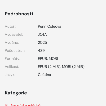
Podrobnosti
Autoři:
Penn Coleová
Vydavatel:
JOTA
Vydáno:
2025
Počet stran:
439
Formáty:
EPUB
,
MOBI
Velikost:
EPUB
(2 MiB),
MOBI
(2 MiB)
Jazyk:
Čeština
Kategorie
Pro děti a mládež