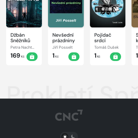
Džbán
Nevšední
Pojídač
Sněžníků
prázdniny
srdcí
Petra Nachtmanová
Jiří Posselt
Tomáš Dušek
169
1
1
Kč
Kč
Kč
Prokletí S
PŘEPNOUT SVĚTLÝ/TMAVÝ REŽIM