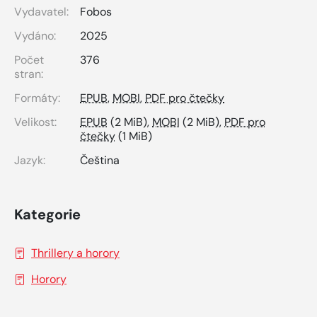
Vydavatel:
Fobos
Vydáno:
2025
Počet
376
stran:
Formáty:
EPUB
,
MOBI
,
PDF pro čtečky
Velikost:
EPUB
(2 MiB),
MOBI
(2 MiB),
PDF pro
čtečky
(1 MiB)
Jazyk:
Čeština
Kategorie
Thrillery a horory
Horory