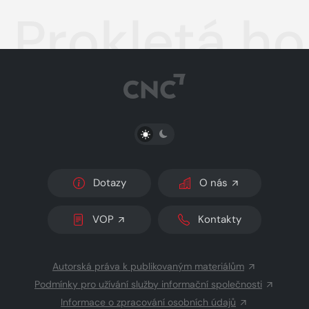
Prokletá ho
PŘEPNOUT SVĚTLÝ/TMAVÝ REŽIM
Dotazy
O nás
VOP
Kontakty
Autorská práva k publikovaným materiálům
Podmínky pro užívání služby informační společnosti
Informace o zpracování osobních údajů