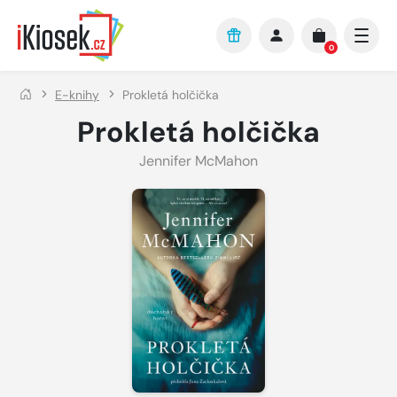
Přejít na hlavní obsah
0
E-knihy
Prokletá holčička
Prokletá holčička
Jennifer McMahon