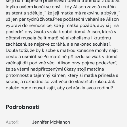
se jí daří úspěšně překonávat dávná traumata z dětství.
Idylka ovšem končí ve chvíli, kdy Alison zavolá matčin
asistent a sděluje jí, že její matka má rakovinu a zbývá jí
už jen pár týdnů života.Přes počáteční váhání se Alison
vypraví do nemocnice, kde ji matka požádá, aby si ji na
poslední dny života vzala k sobě domů. Alison, která v
dětství musela čelit matčině alkoholismu i krutému
zacházení, se nejprve zdráhá, ale nakonec souhlasí.
Doufá totiž, že by k sobě s matkou konečně mohly najít
cestu a usmířit se.Po matčině příjezdu se však v domě
začínají dít podivné věci. Alison brzy pojme podezření,
že za všemi nadpřirozenými úkazy stojí matčina
přítomnost a tajemný kámen, který si matka přinesla s
sebou, a rozhodne se vzít věci do vlastních rukou. Jak
daleko bude muset zajít, aby ochránila svou rodinu?
Podrobnosti
Autoři:
Jennifer McMahon