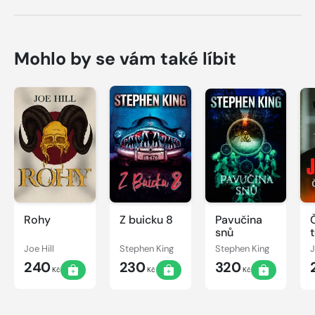
Mohlo by se vám také líbit
Rohy
Z buicku 8
Pavučina
snů
Joe Hill
Stephen King
Stephen King
J
240
230
320
Kč
Kč
Kč