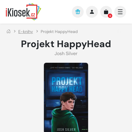
Přejít na hlavní obsah
0
E-knihy
Projekt HappyHead
Projekt HappyHead
Josh Silver