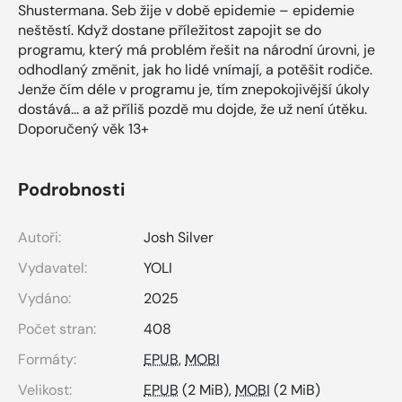
Shustermana. Seb žije v době epidemie – epidemie
neštěstí. Když dostane příležitost zapojit se do
programu, který má problém řešit na národní úrovni, je
odhodlaný změnit, jak ho lidé vnímají, a potěšit rodiče.
Jenže čím déle v programu je, tím znepokojivější úkoly
dostává... a až příliš pozdě mu dojde, že už není útěku.
Doporučený věk 13+
Podrobnosti
Autoři:
Josh Silver
Vydavatel:
YOLI
Vydáno:
2025
Počet stran:
408
Formáty:
EPUB
,
MOBI
Velikost:
EPUB
(2 MiB),
MOBI
(2 MiB)