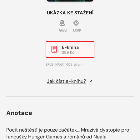
UKÁZKA KE STAŽENÍ
MOBI
EPUB
E-kniha
399 Kč
EPUB
,
MOBI
(408 stran)
Jak číst e-knihu?
Anotace
Pocit neštěstí je pouze začátek… Mrazivá dystopie pro
fanoušky Hunger Games a románů od Neala