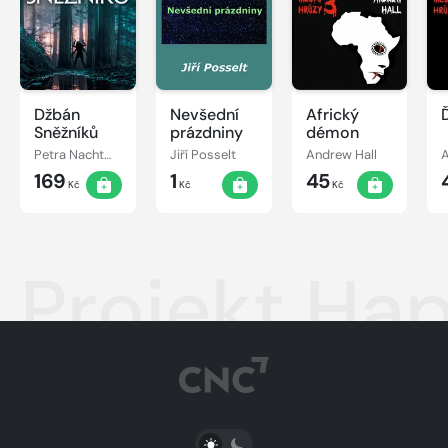
Džbán
Nevšední
Africký
Sněžníků
prázdniny
démon
Petra Nachtmanová
Jiří Posselt
Andrew Hall
A
169
1
45
Kč
Kč
Kč
Projekt Ha
PŘEPNOUT SVĚTLÝ/TMAVÝ REŽIM