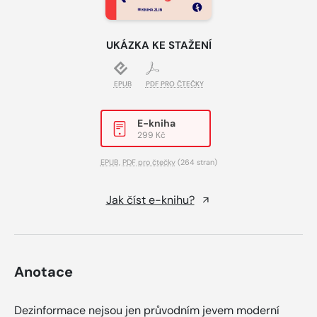
UKÁZKA KE STAŽENÍ
EPUB
PDF PRO ČTEČKY
E-kniha
299 Kč
EPUB
,
PDF pro čtečky
(264 stran)
Jak číst e-knihu?
Anotace
Dezinformace nejsou jen průvodním jevem moderní