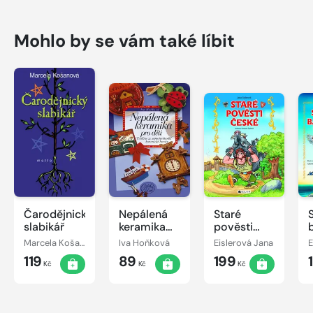
Mohlo by se vám také líbit
Čarodějnický
Nepálená
Staré
slabikář
keramika
pověsti
pro děti
české – pro
Marcela Košanová
Iva Hoňková
Eislerová Jana
E
děti
119
89
199
Kč
Kč
Kč