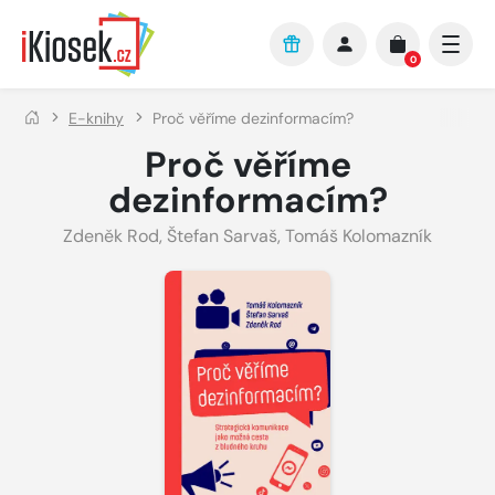
Přejít na hlavní obsah
0
E-knihy
Proč věříme dezinformacím?
Proč věříme
dezinformacím?
Zdeněk Rod
,
Štefan Sarvaš
,
Tomáš Kolomazník