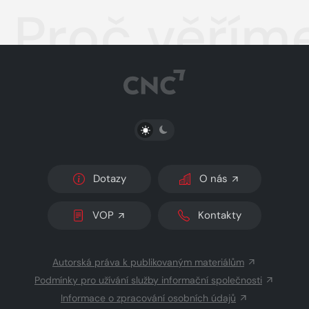
Proč věřím
PŘEPNOUT SVĚTLÝ/TMAVÝ REŽIM
Dotazy
O nás
VOP
Kontakty
Autorská práva k publikovaným materiálům
Podmínky pro užívání služby informační společnosti
Informace o zpracování osobních údajů