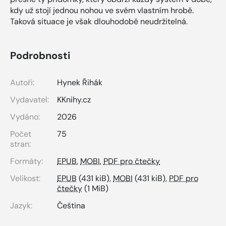
kdy už stojí jednou nohou ve svém vlastním hrobě.
Taková situace je však dlouhodobě neudržitelná.
Podrobnosti
Autoři:
Hynek Řihák
Vydavatel:
KKnihy.cz
Vydáno:
2026
Počet
75
stran:
Formáty:
EPUB
,
MOBI
,
PDF pro čtečky
Velikost:
EPUB
(431 kiB),
MOBI
(431 kiB),
PDF pro
čtečky
(1 MiB)
Jazyk:
Čeština