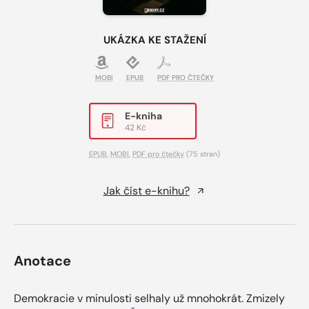
UKÁZKA KE STAŽENÍ
MOBI
EPUB
PDF PRO ČTEČKY
E-kniha
42 Kč
EPUB
,
MOBI
,
PDF pro čtečky
(75 stran)
Jak číst e-knihu?
Anotace
Demokracie v minulosti selhaly už mnohokrát. Zmizely