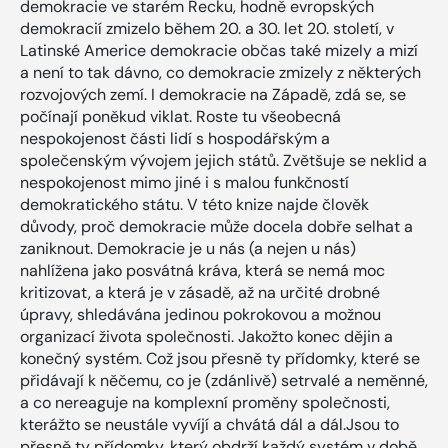
demokracie ve starém Řecku, hodně evropských
demokracií zmizelo během 20. a 30. let 20. století, v
Latinské Americe demokracie občas také mizely a mizí
a není to tak dávno, co demokracie zmizely z některých
rozvojových zemí. I demokracie na Západě, zdá se, se
počínají poněkud viklat. Roste tu všeobecná
nespokojenost části lidí s hospodářským a
společenským vývojem jejich států. Zvětšuje se neklid a
nespokojenost mimo jiné i s malou funkčností
demokratického státu. V této knize najde člověk
důvody, proč demokracie může docela dobře selhat a
zaniknout. Demokracie je u nás (a nejen u nás)
nahlížena jako posvátná kráva, která se nemá moc
kritizovat, a která je v zásadě, až na určité drobné
úpravy, shledávána jedinou pokrokovou a možnou
organizací života společnosti. Jakožto konec dějin a
konečný systém. Což jsou přesně ty přídomky, které se
přidávají k něčemu, co je (zdánlivě) setrvalé a neměnné,
a co nereaguje na komplexní proměny společnosti,
kterážto se neustále vyvíjí a chvátá dál a dál.Jsou to
přesně ty přídomky, který obdrží každý systém v době,