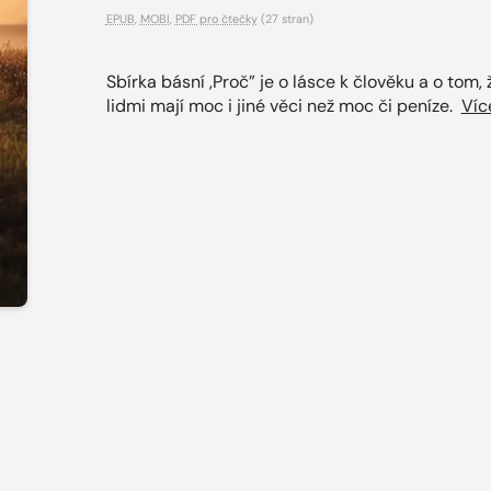
EPUB
,
MOBI
,
PDF pro čtečky
(27 stran)
Sbírka básní ,Proč” je o lásce k člověku a o tom,
lidmi mají moc i jiné věci než moc či peníze.
Víc