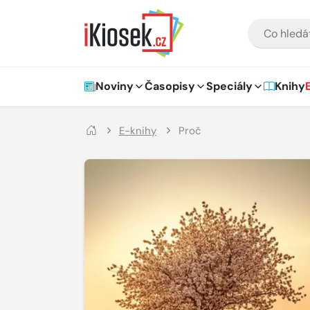
Přejít na hlavní obsah
VYHLEDÁVÁNÍ
Hlavní navigace
Noviny
Časopisy
Speciály
Knihy
E-knihy
Proč