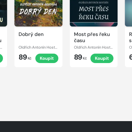
Dobrý den
Most přes řeku
R
u
času
s
ldřich Antonín Hostaša
Oldřich Antonín Hostaša
Oldřich Antonín Hostaša
89
89
Koupit
Koupit
Kč
Kč