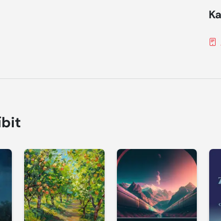
Ka
íbit