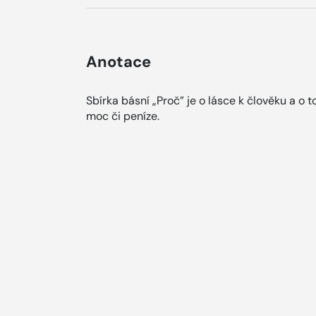
Anotace
Sbírka básní „Proč” je o lásce k člověku a o t
moc či peníze.