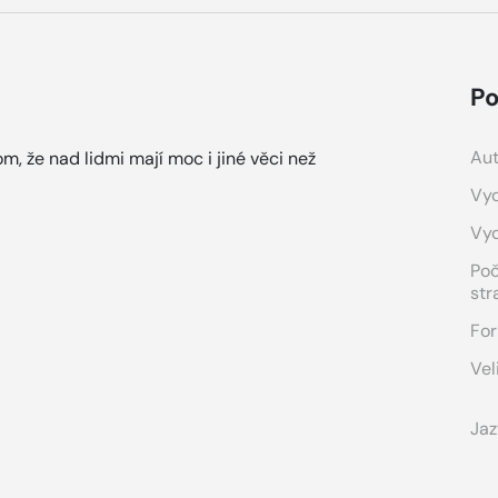
Po
Aut
om, že nad lidmi mají moc i jiné věci než
Vyd
Vy
Po
str
For
Vel
Jaz