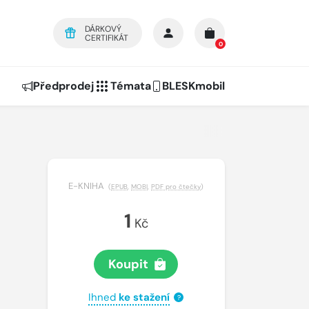
DÁRKOVÝ
CERTIFIKÁT
0
Předprodej
Témata
BLESKmobil
E-KNIHA
(
EPUB
,
MOBI
,
PDF pro čtečky
)
1
Kč
Koupit
Ihned
ke stažení
?