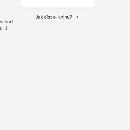
Jak číst e-knihu?
 že nad
e