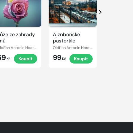
Další
ůže ze zahrady
Ajznboňské
Pan
nů
pastorále
Podkomor
Oldřich Antonín Hostaša
Oldřich Antonín Hostaša
69
99
59
Koupit
Koupit
K
Kč
Kč
Kč