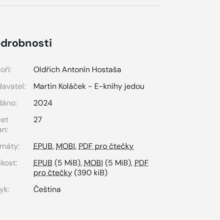
drobnosti
oři:
Oldřich Antonín Hostaša
avatel:
Martin Koláček - E-knihy jedou
dáno:
2024
čet
27
an:
máty:
EPUB
,
MOBI
,
PDF pro čtečky
ikost:
EPUB
(5 MiB),
MOBI
(5 MiB),
PDF
pro čtečky
(390 kiB)
yk:
Čeština