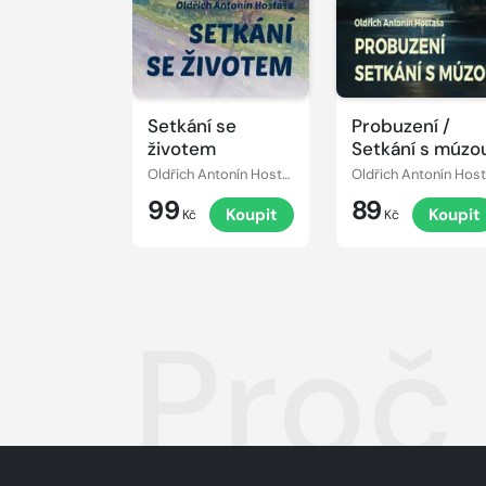
Setkání se
Probuzení /
životem
Setkání s múzo
Oldřich Antonín Hostaša
O
99
89
Koupit
Koupit
Kč
Kč
Proč