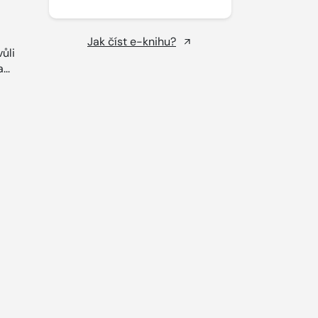
Jak číst e-knihu?
ůli
...