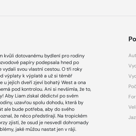
Po
Aut
 kvůli dotovanému bydlení pro rodiny
rozvodové papíry podepsala hned po
Vyd
vydali svou vlastní cestou. O tři roky
d výplaty k výplatě a už si téměř
Vy
 u jejích dveří zjeví bohatý West a ona
Poč
 nemá pod kontrolou. Ani si nevšimla, že to,
y! Aby Liam získal dědictví po svém
For
odiny, uzavřou spolu dohodu, která by
Vel
át ale bude potřeba, aby do svého
znal, že něco předstírají. Na tropickém
Jaz
rzy zjistí, že osud je nesvedl dohromady
lémy, jaké můžou nastat jen v ráji.