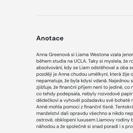
Anotace
Anna Greenová si Liama Westona vzala jenom
během studia na UCLA. Taky si myslela, že 
absolvování, kdy se Liam odstěhoval a oba se 
později je Anna chudou umělkyní, která žije o
nepamatuje, že byla kdysi vdaná. Najednou se
zjišťuje, že finanční příjem není to jediné, co
co tehdy podepsala, nebyly rozvodové papír
dědečkovi a vyhověl požadavku své bohaté r
Anně mohla pomoci z finanční tísně. Tentokr
manželství dali opravdu všechno a nikdo nepo
ostrově, obklopeni luxusem Liamovy rodiny b
náhodou a že společně si snad poradí i s prob