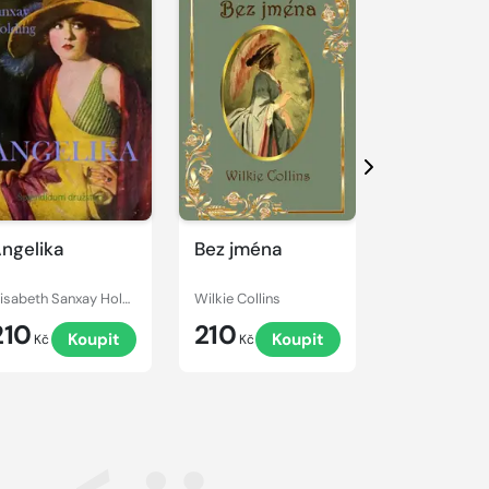
Další
ngelika
Bez jména
Němá dívk
Elisabeth Sanxay Holding
Wilkie Collins
210
210
120
Koupit
Koupit
K
Kč
Kč
Kč