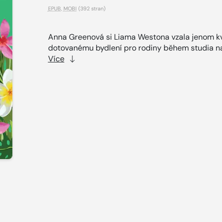
EPUB
,
MOBI
(392 stran)
Anna Greenová si Liama Westona vzala jenom kv
dotovanému bydlení pro rodiny během studia na
Více