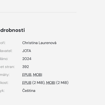
drobnosti
oři:
Christina Laurenová
avatel:
JOTA
dáno:
2024
et stran:
392
máty:
EPUB
,
MOBI
ikost:
EPUB
(2 MiB),
MOBI
(2 MiB)
yk:
Čeština