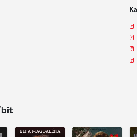
Ka
íbit