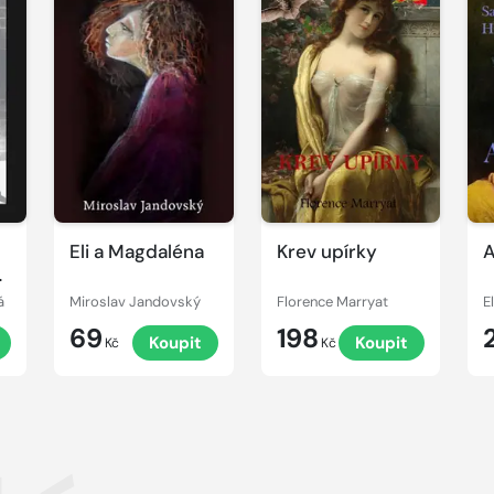
Eli a Magdaléna
Krev upírky
A
a
á
Miroslav Jandovský
Florence Marryat
69
198
Koupit
Koupit
Kč
Kč