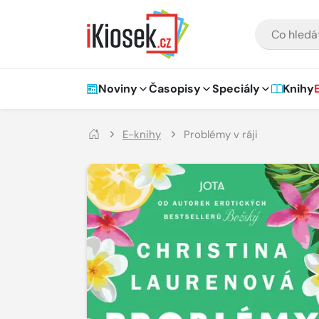
Přejít na hlavní obsah
VYHLEDÁVÁNÍ
Hlavní navigace
Noviny
Časopisy
Speciály
Knihy
E-knihy
Problémy v ráji