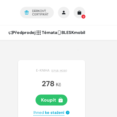
DÁRKOVÝ
CERTIFIKÁT
0
Předprodej
Témata
BLESKmobil
E-KNIHA
(
EPUB
,
MOBI
)
278
Kč
Koupit
Ihned
ke stažení
?