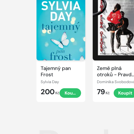
Tajemný pan
Země plná
Frost
otroků - Pravd
o (vašich)
Sylvia Day
Dominika Svobodov
mužích
200
79
Koupit
Koupit
Kč
Kč