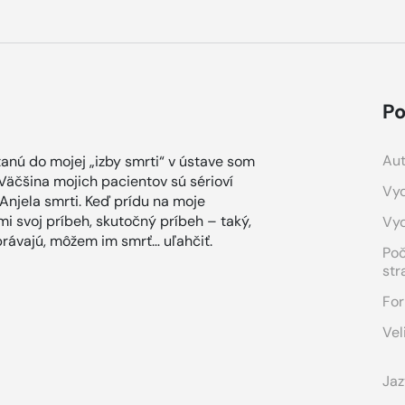
Po
Aut
tanú do mojej „izby smrti“ v ústave som
Väčšina mojich pacientov sú sérioví
Vyd
Anjela smrti. Keď prídu na moje
 svoj príbeh, skutočný príbeh – taký,
Vy
právajú, môžem im smrť… uľahčiť.
Po
str
For
Vel
Jaz