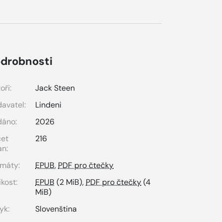
drobnosti
oři:
Jack Steen
avatel:
Lindeni
dáno:
2026
čet
216
an:
máty:
EPUB
,
PDF pro čtečky
ikost:
EPUB
(2 MiB),
PDF pro čtečky
(4
MiB)
yk:
Slovenština