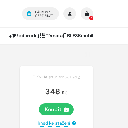
DÁRKOVÝ
CERTIFIKÁT
0
Předprodej
Témata
BLESKmobil
E-KNIHA
(
EPUB
,
PDF pro čtečky
)
348
Kč
Koupit
Ihned
ke stažení
?