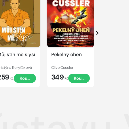
Další
ůj stín mě slyší
Pekelný oheň
Černý sně
ristýna Koryťáková
Clive Cussler
Marie Jakoub
259
349
219
Koupit
Koupit
K
Kč
Kč
Kč
 ústavu