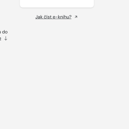
Jak číst e-knihu?
ú do
e