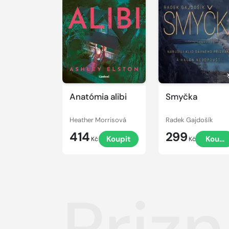
Anatómia alibi
Smyčka
Heather Morrisová
Radek Gajdošík
414
299
Koupit
Koupi
Kč
Kč
Priz