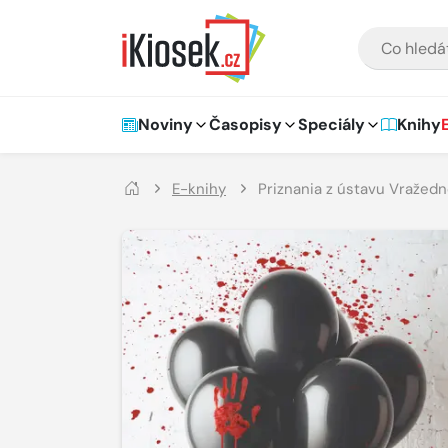
Přejít na hlavní obsah
VYHLEDÁVÁNÍ
Hlavní navigace
Noviny
Časopisy
Speciály
Knihy
E-knihy
Priznania z ústavu Vražedn