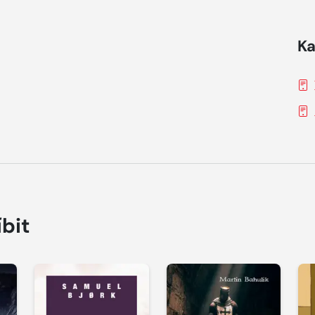
Ka
íbit