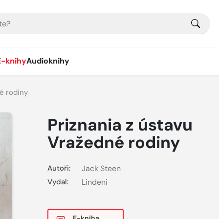
E-knihy
Audioknihy
é rodiny
Priznania z ústavu
Vražedné rodiny
Autoři:
Jack Steen
Vydal:
Lindeni
E-kniha