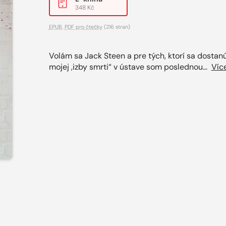
348 Kč
EPUB
,
PDF pro čtečky
(216 stran)
Volám sa Jack Steen a pre tých, ktorí sa dostan
mojej ,izby smrti“ v ústave som poslednou...
Víc