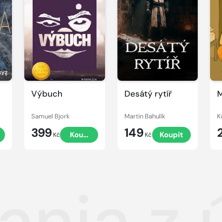
Výbuch
Desátý rytíř
M
Samuel Bjork
Martin Bahulík
K
399
149
t
Koupit
Koupit
Kč
Kč
nania z