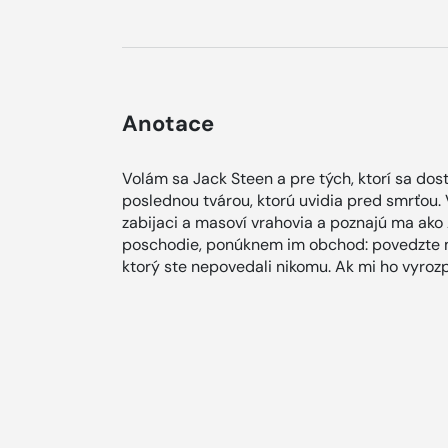
Anotace
Volám sa Jack Steen a pre tých, ktorí sa dos
poslednou tvárou, ktorú uvidia pred smrťou. 
zabijaci a masoví vrahovia a poznajú ma ako 
poschodie, ponúknem im obchod: povedzte mi
ktorý ste nepovedali nikomu. Ak mi ho vyroz