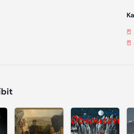
Ka
íbit