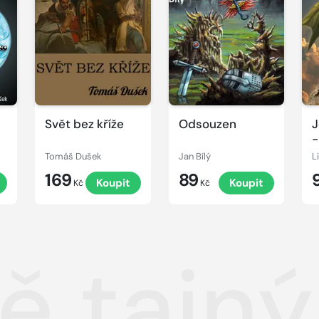
Svět bez kříže
Odsouzen
J
-
Tomáš Dušek
Jan Bílý
L
169
89
Koupit
Koupit
Kč
Kč
ně tajn