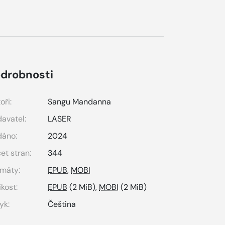
drobnosti
oři:
Sangu Mandanna
avatel:
LASER
dáno:
2024
et stran:
344
máty:
EPUB
,
MOBI
ikost:
EPUB
(2 MiB),
MOBI
(2 MiB)
yk:
Čeština