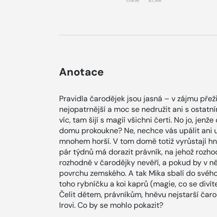
Anotace
Pravidla čarodějek jsou jasná – v zájmu přež
nejopatrnější a moc se nedružit ani s ostatn
víc, tam šijí s magií všichni čerti. No jo, jen
domu prokoukne? Ne, nechce vás upálit ani ut
mnohem horší. V tom domě totiž vyrůstají hne
pár týdnů má dorazit právník, na jehož rozho
rozhodně v čarodějky nevěří, a pokud by v ně
povrchu zemského. A tak Mika sbalí do svéh
toho rybníčku a koi kaprů (magie, co se divít
Čelit dětem, právníkům, hněvu nejstarší čar
Irovi. Co by se mohlo pokazit?