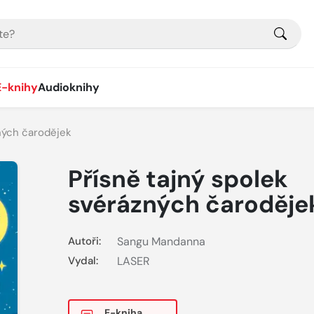
E-knihy
Audioknihy
ných čarodějek
Přísně tajný spolek
svérázných čaroděje
Autoři:
Sangu Mandanna
Vydal:
LASER
E-kniha