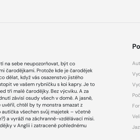
Po
Aut
ití na sebe neupozorňovat, být co
ími čarodějkami. Protože kde je čarodějek
Vyd
že co dělat, když vás osazenstvo jistého
opit ve vašem rybníčku s koi kapry. Je to
Vy
d tři malé čarodějky. Bez výcviku. A za
Poč
dnutí závisí osudy všech v domě. A jasně,
 uvěřil, chtěl by ty monstra smazat z
For
o autíčka všechen svůj majetek – včetně
Vel
e?) a vyráží na záchranně-vzdělávací misi.
odějky v Anglii i zatraceně pohlednému
Jaz