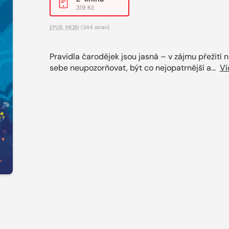
319 Kč
EPUB
,
MOBI
(344 stran)
Pravidla čarodějek jsou jasná – v zájmu přežití 
sebe neupozorňovat, být co nejopatrnější a...
Ví