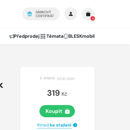
DÁRKOVÝ
CERTIFIKÁT
0
Předprodej
Témata
BLESKmobil
E-KNIHA
(
EPUB
,
MOBI
)
k
319
Kč
Koupit
Ihned
ke stažení
?