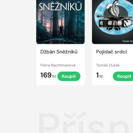
Džbán Sněžníků
Pojídač srdcí
Petra Nachtmanová
Tomáš Dušek
169
1
Koupit
Koupit
Kč
Kč
Přís