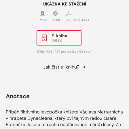
UKÁZKA KE STAŽENÍ
MOBI
EPUB
PDF PRO ČTEČKY
E-kniha
199 Kč
EPUB
,
MOBI
,
PDF pro čtečky
(194 stran)
Jak číst e-knihu?
Anotace
Příběh fiktivního levobočka knížete Václava Metternicha
- hraběte Dynacleana, který byl tajným radou císaře
Františka Josefa a trochu neplánovaně měnil dějiny. Za