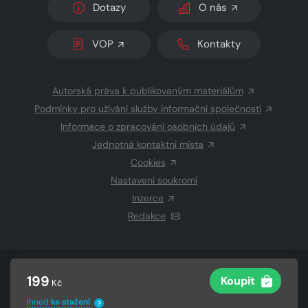
Dotazy
O nás
VOP
Kontakty
Autorská práva k publikovaným materiálům
Podmínky pro užívání služby informační společnosti
Informace o zpracování osobních údajů
Jednotná kontaktní místa
Cookies
Nastavení soukromí
Inzerce
Redakce
© 2026 Copyright
CZECH NEWS CENTER a.s.
a dodavatelé
199
Koupit
Kč
obsahu
Vysázeno
Grand IT s.r.o.
Ihned
ke stažení
?