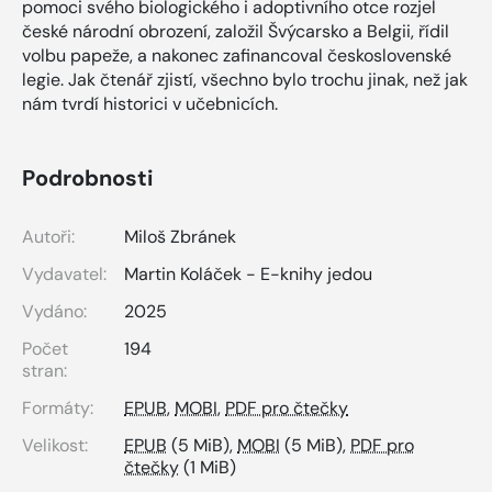
pomoci svého biologického i adoptivního otce rozjel
české národní obrození, založil Švýcarsko a Belgii, řídil
volbu papeže, a nakonec zafinancoval československé
legie. Jak čtenář zjistí, všechno bylo trochu jinak, než jak
nám tvrdí historici v učebnicích.
Podrobnosti
Autoři:
Miloš Zbránek
Vydavatel:
Martin Koláček - E-knihy jedou
Vydáno:
2025
Počet
194
stran:
Formáty:
EPUB
,
MOBI
,
PDF pro čtečky
Velikost:
EPUB
(5 MiB),
MOBI
(5 MiB),
PDF pro
čtečky
(1 MiB)