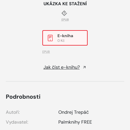
UKÁZKA KE STAŽENÍ
EPUB
E-kniha
0 Kč
EPUB
Jak číst e-knihu?
Podrobnosti
Autoři:
Ondrej Trepáč
Vydavatel:
Palmknihy FREE