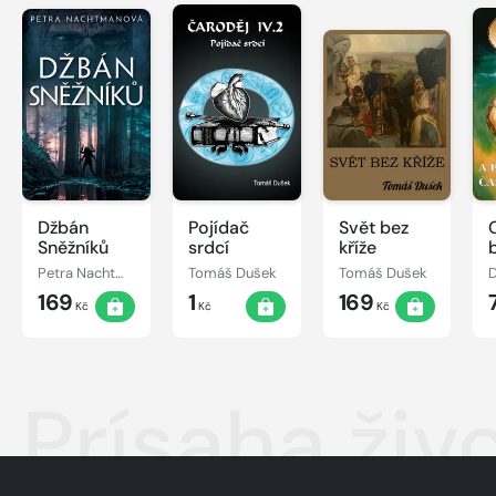
Džbán
Pojídač
Svět bez
Sněžníků
srdcí
kříže
Petra Nachtmanová
Tomáš Dušek
Tomáš Dušek
D
169
1
169
Kč
Kč
Kč
Prísaha živ