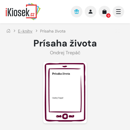
Přejít na hlavní obsah
0
E-knihy
Prísaha života
Prísaha života
Ondrej Trepáč