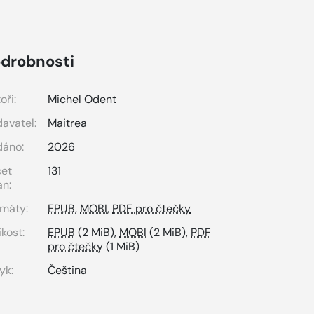
drobnosti
oři:
Michel Odent
avatel:
Maitrea
dáno:
2026
čet
131
an:
máty:
EPUB
,
MOBI
,
PDF pro čtečky
ikost:
EPUB
(2 MiB),
MOBI
(2 MiB),
PDF
pro čtečky
(1 MiB)
yk:
Čeština