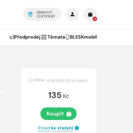
DÁRKOVÝ
CERTIFIKÁT
0
Předprodej
Témata
BLESKmobil
E-KNIHA
(
EPUB
,
MOBI
,
PDF pro čtečky
)
,
135
Kč
Koupit
Ihned
ke stažení
?