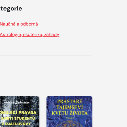
tegorie
Naučná a odborná
Astrologie, esoterika, záhady