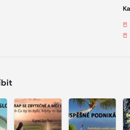
Ka
íbit