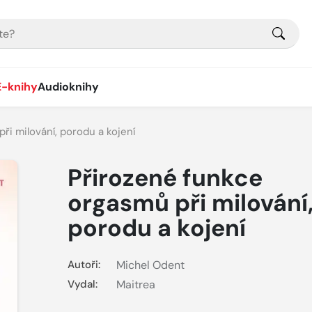
E-knihy
Audioknihy
ři milování, porodu a kojení
Přirozené funkce
orgasmů při milování
porodu a kojení
Autoři:
Michel Odent
Vydal:
Maitrea