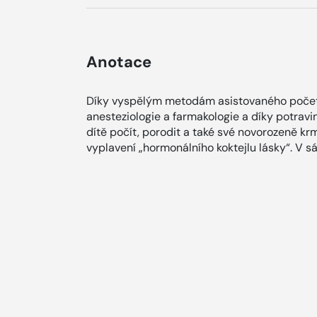
Anotace
Díky vyspělým metodám asistovaného početí
anesteziologie a farmakologie a díky potra
dítě počít, porodit a také své novorozeně kr
vyplavení „hormonálního koktejlu lásky“. V s