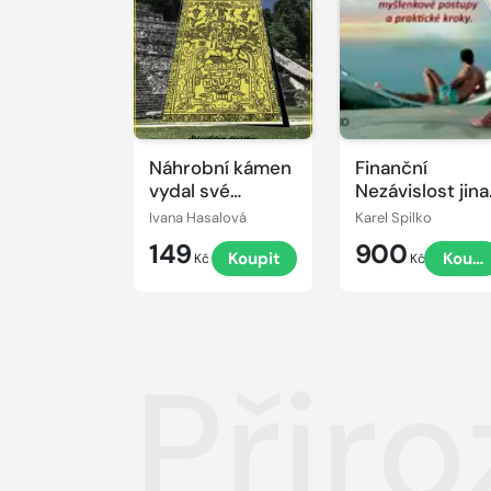
Náhrobní kámen
Finanční
vydal své
Nezávislost jina
tajemství
- styl života,
Ivana Hasalová
Karel Spilko
vibrace,
149
900
Koupit
Koupi
myšlenkové
Kč
Kč
postupy a
praktické kroky
Přir