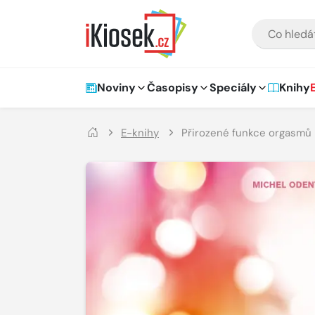
Přejít na hlavní obsah
VYHLEDÁVÁNÍ
Hlavní navigace
Noviny
Časopisy
Speciály
Knihy
E-knihy
Přirozené funkce orgasmů p