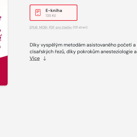
E-kniha
135 Kč
EPUB
,
MOBI
,
PDF pro čtečky
(131 stran)
Díky vyspělým metodám asistovaného početí a
císařských řezů, díky pokrokům anesteziologie a.
Více