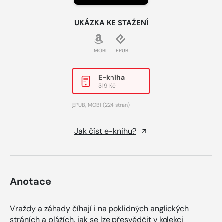
UKÁZKA KE STAŽENÍ
MOBI
EPUB
E-kniha
319 Kč
EPUB
,
MOBI
(224 stran)
Jak číst e-knihu?
Anotace
Vraždy a záhady číhají i na poklidných anglických
stráních a plážích, jak se lze přesvědčit v kolekci