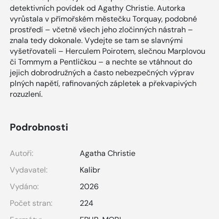
detektivních povídek od Agathy Christie. Autorka
vyrůstala v přímořském městečku Torquay, podobné
prostředí – včetně všech jeho zločinných nástrah –
znala tedy dokonale. Vydejte se tam se slavnými
vyšetřovateli – Herculem Poirotem, slečnou Marplovou
či Tommym a Pentličkou – a nechte se vtáhnout do
jejich dobrodružných a často nebezpečných výprav
plných napětí, rafinovaných zápletek a překvapivých
rozuzlení.
Podrobnosti
Autoři:
Agatha Christie
Vydavatel:
Kalibr
Vydáno:
2026
Počet stran:
224