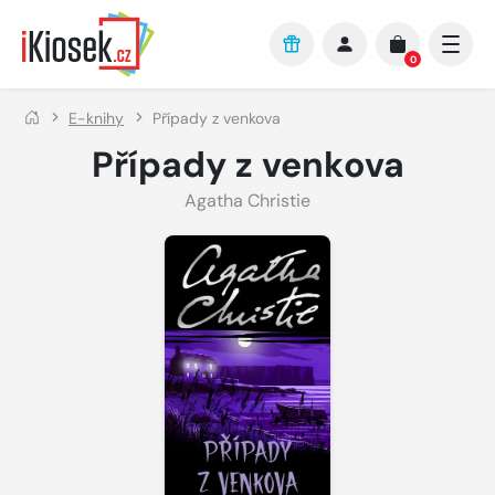
Přejít na hlavní obsah
0
E-knihy
Případy z venkova
Případy z venkova
Agatha Christie