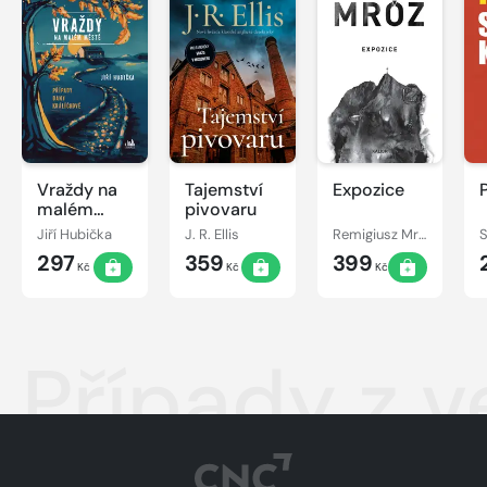
Vraždy na
Tajemství
Expozice
malém
pivovaru
městě -
Jiří Hubička
J. R. Ellis
Remigiusz Mróz
S
Případy
297
359
399
Dany
Kč
Kč
Kč
Králíčkové
Případy z 