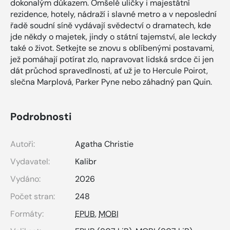
dokonalým důkazem. Omšelé uličky i majestátní
rezidence, hotely, nádraží i slavné metro a v neposlední
řadě soudní síně vydávají svědectví o dramatech, kde
jde někdy o majetek, jindy o státní tajemství, ale leckdy
také o život. Setkejte se znovu s oblíbenými postavami,
jež pomáhají potírat zlo, napravovat lidská srdce či jen
dát průchod spravedlnosti, ať už je to Hercule Poirot,
slečna Marplová, Parker Pyne nebo záhadný pan Quin.
Podrobnosti
Autoři:
Agatha Christie
Vydavatel:
Kalibr
Vydáno:
2026
Počet stran:
248
Formáty:
EPUB
,
MOBI