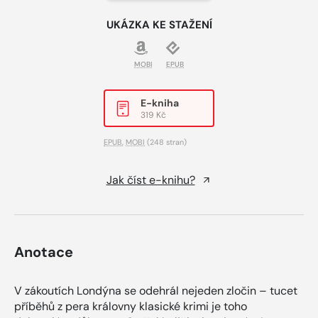
UKÁZKA KE STAŽENÍ
MOBI
EPUB
E-kniha
319 Kč
EPUB
,
MOBI
(248 stran)
Jak číst e-knihu?
Anotace
V zákoutích Londýna se odehrál nejeden zločin – tucet
příběhů z pera královny klasické krimi je toho