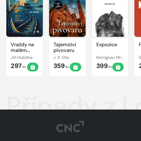
Vraždy na
Tajemství
Expozice
malém
pivovaru
městě -
Jiří Hubička
J. R. Ellis
Remigiusz Mróz
S
Případy
297
359
399
Dany
Kč
Kč
Kč
Králíčkové
Případy z 