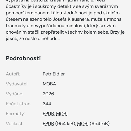
účastníky je i soukromý detektiv se svým svérázným
pomocníkem panem Lálou. Jedné noci je pod skalním
útesem nalezeno tělo Josefa Klausnera, muže s mnoha
traumaty a nevypořádanou minulostí, který si svým
chováním stačil znepřátelit všechny kolem sebe. Brzy je
jasné, že nešlo o nehodu…
Podrobnosti
Autoři:
Petr Eidler
Vydavatel:
MOBA
Vydáno:
2026
Počet stran:
344
Formáty:
EPUB
,
MOBI
Velikost:
EPUB
(954 kiB),
MOBI
(954 kiB)