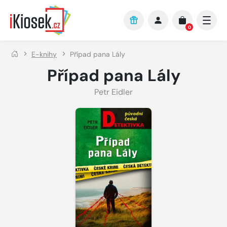
Přejít na hlavní obsah
0
E-knihy
Případ pana Lály
Případ pana Lály
Petr Eidler