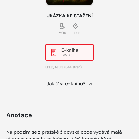
UKÁZKA KE STAŽENÍ
MOBI
EPUB
E-kniha
199 Kč
EPUB
,
MOBI
(344 stran)
Jak číst e-knihu?
Anotace
Na podzim se z pražské židovské obce vydává malá
výprava na cestu za krásami jižní Francie. Mezi