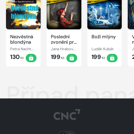
Nezvěstná
Poslední
Boží mlýny
blondýna
zvonění pro
vraha
Petra Nachtmanová
Jana Hrabovská
Luděk Kubát
J
130
199
199
Kč
Kč
Kč
Případ pan
PŘEPNOUT SVĚTLÝ/TMAVÝ REŽIM