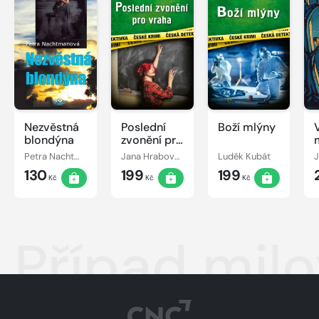
Nezvěstná
Poslední
Boží mlýny
blondýna
zvonění pro
vraha
Petra Nachtmanová
Jana Hrabovská
Luděk Kubát
J
130
199
199
Kč
Kč
Kč
Případ milo