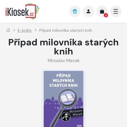
Přejít na hlavní obsah
0
E-knihy
Případ milovníka starých knih
Případ milovníka starých
knih
Miroslav Macek