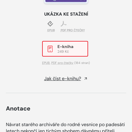
UKÁZKA KE STAŽENÍ
EPUB
PDF PRO ČTEČKY
E-kniha
249 Kč
EPUB
,
PDF pro čtečky
(184 stran)
Jak číst e-knihu?
Anotace
Návrat starého archiváře do rodné vesnice po padesáti
letech nekončí jen tichým sbohem dávnému příteli.