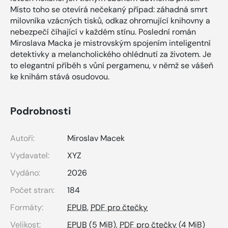
Místo toho se otevírá nečekaný případ: záhadná smrt
milovníka vzácných tisků, odkaz ohromující knihovny a
nebezpečí číhající v každém stínu. Poslední román
Miroslava Macka je mistrovským spojením inteligentní
detektivky a melancholického ohlédnutí za životem. Je
to elegantní příběh s vůní pergamenu, v němž se vášeň
ke knihám stává osudovou.
Podrobnosti
Autoři:
Miroslav Macek
Vydavatel:
XYZ
Vydáno:
2026
Počet stran:
184
Formáty:
EPUB
,
PDF pro čtečky
Velikost:
EPUB
(5 MiB),
PDF pro čtečky
(4 MiB)