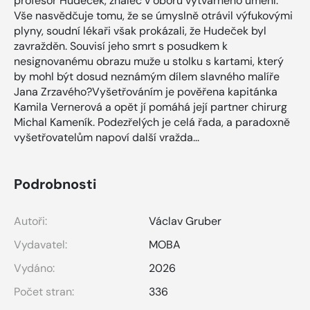
profesor Hudeček, znalec v oboru výtvarného umění.
Vše nasvědčuje tomu, že se úmyslně otrávil výfukovými
plyny, soudní lékaři však prokázali, že Hudeček byl
zavražděn. Souvisí jeho smrt s posudkem k
nesignovanému obrazu muže u stolku s kartami, který
by mohl být dosud neznámým dílem slavného malíře
Jana Zrzavého?Vyšetřováním je pověřena kapitánka
Kamila Vernerová a opět jí pomáhá její partner chirurg
Michal Kameník. Podezřelých je celá řada, a paradoxně
vyšetřovatelům napoví další vražda...
Podrobnosti
Autoři:
Václav Gruber
Vydavatel:
MOBA
Vydáno:
2026
Počet stran:
336