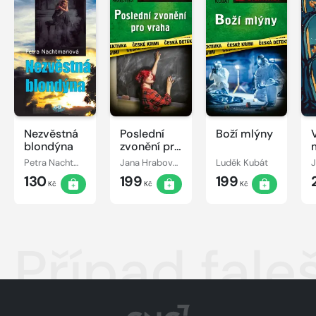
Nezvěstná
Poslední
Boží mlýny
blondýna
zvonění pro
vraha
Petra Nachtmanová
Jana Hrabovská
Luděk Kubát
J
130
199
199
Kč
Kč
Kč
Případ fal