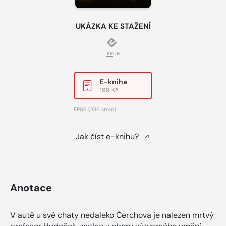
UKÁZKA KE STAŽENÍ
EPUB
E-kniha
199 Kč
EPUB
(336 stran)
Jak číst e-knihu?
Anotace
V autě u své chaty nedaleko Čerchova je nalezen mrtvý