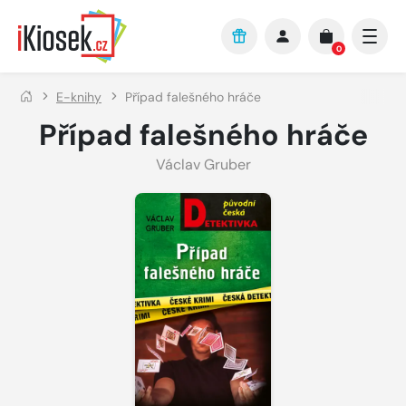
Přejít na hlavní obsah
0
E-knihy
Případ falešného hráče
Případ falešného hráče
Václav Gruber