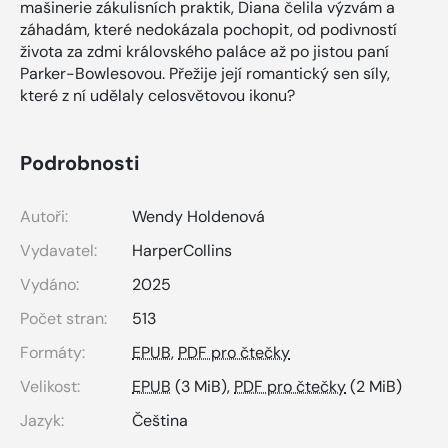
mašinerie zákulisních praktik, Diana čelila výzvám a
záhadám, které nedokázala pochopit, od podivností
života za zdmi královského paláce až po jistou paní
Parker-Bowlesovou. Přežije její romantický sen síly,
které z ní udělaly celosvětovou ikonu?
Podrobnosti
Autoři:
Wendy Holdenová
Vydavatel:
HarperCollins
Vydáno:
2025
Počet stran:
513
Formáty:
EPUB
,
PDF pro čtečky
Velikost:
EPUB
(3 MiB),
PDF pro čtečky
(2 MiB)
Jazyk:
Čeština