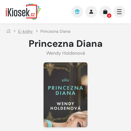
Přejít na hlavní obsah
0
E-knihy
Princezna Diana
Princezna Diana
Wendy Holdenová