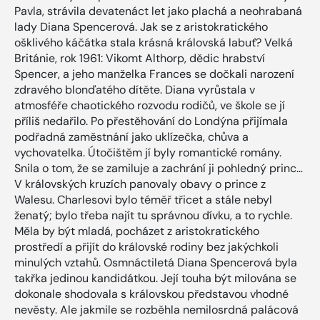
Pavla, strávila devatenáct let jako plachá a neohrabaná
lady Diana Spencerová. Jak se z aristokratického
ošklivého káčátka stala krásná královská labuť? Velká
Británie, rok 1961: Vikomt Althorp, dědic hrabství
Spencer, a jeho manželka Frances se dočkali narození
zdravého blonďatého dítěte. Diana vyrůstala v
atmosféře chaotického rozvodu rodičů, ve škole se jí
příliš nedařilo. Po přestěhování do Londýna přijímala
podřadná zaměstnání jako uklízečka, chůva a
vychovatelka. Útočištěm jí byly romantické romány.
Snila o tom, že se zamiluje a zachrání ji pohledný princ…
V královských kruzích panovaly obavy o prince z
Walesu. Charlesovi bylo téměř třicet a stále nebyl
ženatý; bylo třeba najít tu správnou dívku, a to rychle.
Měla by být mladá, pocházet z aristokratického
prostředí a přijít do královské rodiny bez jakýchkoli
minulých vztahů. Osmnáctiletá Diana Spencerová byla
takřka jedinou kandidátkou. Její touha být milována se
dokonale shodovala s královskou představou vhodné
nevěsty. Ale jakmile se rozběhla nemilosrdná palácová