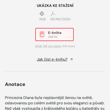
UKÁZKA KE STAŽENÍ
EPUB
PDF PRO ČTEČKY
E-kniha
349 Kč
EPUB
,
PDF pro čtečky
(513 stran)
Jak číst e-knihu?
Anotace
Princezna Diana byla nejslavnější ženou na světě,
oslavovanou po celém světě pro svou eleganci a půvab.
Než však vystoupila z královského kočáru u katedrály sv.