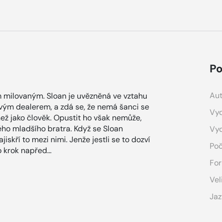
Po
Aut
ým milovaným. Sloan je uvězněná ve vztahu
ým dealerem, a zdá se, že nemá šanci se
Vyd
 než jako člověk. Opustit ho však nemůže,
ého mladšího bratra. Když se Sloan
Vy
kří to mezi nimi. Jenže jestli se to dozví
Poč
o krok napřed…
For
Vel
Jaz