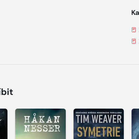
Ka
íbit