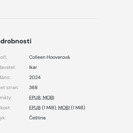
drobnosti
oři:
Colleen Hooverová
avatel:
Ikar
dáno:
2024
et stran:
368
máty:
EPUB
,
MOBI
ikost:
EPUB
(1 MiB),
MOBI
(1 MiB)
yk:
Čeština