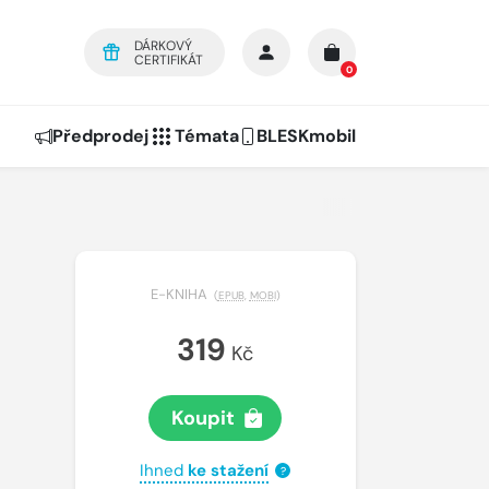
DÁRKOVÝ
CERTIFIKÁT
0
Předprodej
Témata
BLESKmobil
E-KNIHA
(
EPUB
,
MOBI
)
319
Kč
Koupit
Ihned
ke stažení
?