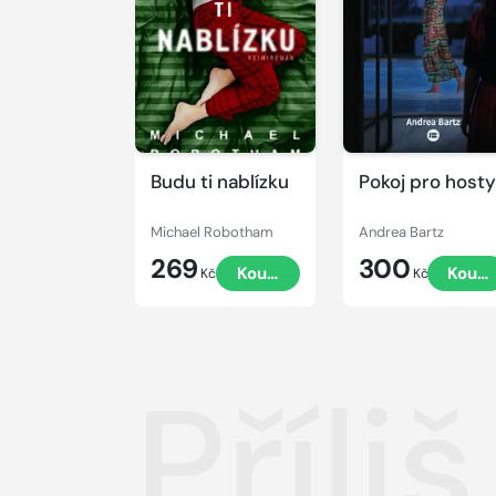
Budu ti nablízku
Pokoj pro hosty
Michael Robotham
Andrea Bartz
269
300
Koupit
Koupi
Kč
Kč
Příli