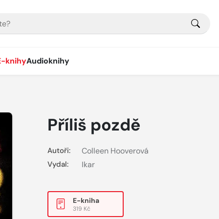
E-knihy
Audioknihy
Příliš pozdě
Autoři:
Colleen Hooverová
Vydal:
Ikar
E-kniha
319 Kč