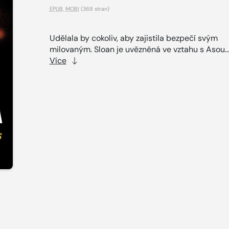
EPUB
,
MOBI
(368 stran)
Udělala by cokoliv, aby zajistila bezpečí svým
milovaným. Sloan je uvězněná ve vztahu s Asou..
Více