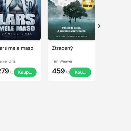
Další
ars mele maso
Ztracený
Nářek dro
aniel Gris
Tim Weaver
Tim Weaver
279
459
459
Koupit
Koupit
Kč
Kč
Kč