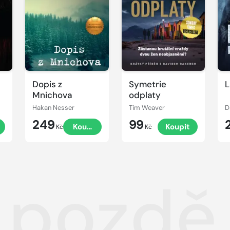
Dopis z
Symetrie
L
Mnichova
odplaty
Hakan Nesser
Tim Weaver
D
249
99
t
Koupit
Koupit
Kč
Kč
š pozdě