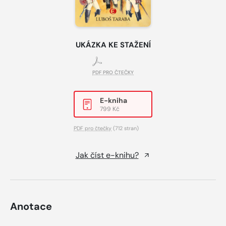
UKÁZKA KE STAŽENÍ
PDF PRO ČTEČKY
E-kniha
799 Kč
PDF pro čtečky
(712 stran)
Jak číst e-knihu?
Anotace