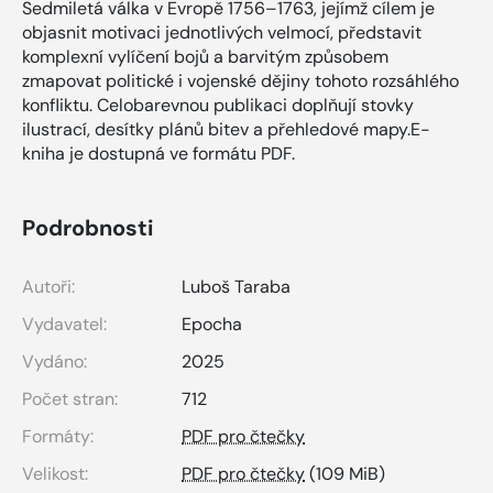
Sedmiletá válka v Evropě 1756–1763, jejímž cílem je
objasnit motivaci jednotlivých velmocí, představit
komplexní vylíčení bojů a barvitým způsobem
zmapovat politické i vojenské dějiny tohoto rozsáhlého
konfliktu. Celobarevnou publikaci doplňují stovky
ilustrací, desítky plánů bitev a přehledové mapy.E-
kniha je dostupná ve formátu PDF.
Podrobnosti
Autoři:
Luboš Taraba
Vydavatel:
Epocha
Vydáno:
2025
Počet stran:
712
Formáty:
PDF pro čtečky
Velikost:
PDF pro čtečky
(109 MiB)