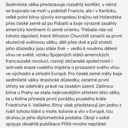
Sedmiletá válka představuje rozsáhlý konflikt, v němž
se bojovalo na moři u pobřeží Francie, ale i v Karibiku,
velké polní bitvy zjizvily evropskou krajinu od Holandska
přes české země až po Pobaltí a boje výrazně zasáhly
americký kontinent či země orientu. Třebaže nás od
tohoto zápolení, které Winston Churchill označil za první
skutečně světovou válku, dělí přes dvě a půl století,
jeho důsledky jsou stále živé – vedlo k novému dělení
vlivu ve světě, vzniku Spojených států amerických,
francouzské revoluci, rozvoji občanské společnosti i
setrvalé snaze ruského impéria o prosazení svého vlivu
ve východní a střední Evropě. Pro české země měly boje
sedmileté války drastické důsledky, ostatně první
střety se odehrály právě na českém území. Zatímco
bitva u Prahy se stala nejkrvavějším střetem této války,
ta u Kolína přinesla první porážku pruského krále
Friedricha II. Velikého. Bitvy však představují jen jednu z
tváří tohoto klání o moře, kolonie a vliv v Evropě, tou
druhou je jeho diplomatická podoba. Obojí v sobě
spojuje obsáhlá publikace Příliš mnoho nepřátel: