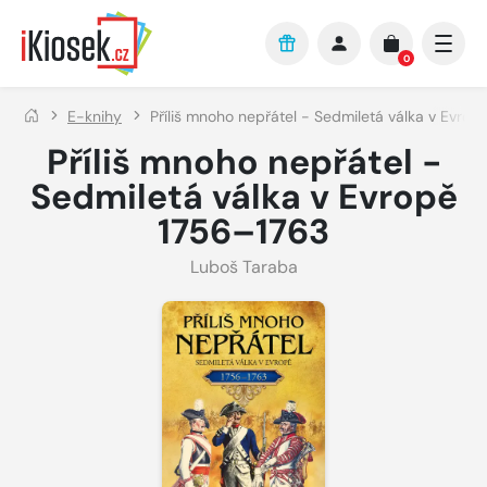
Přejít na hlavní obsah
0
E-knihy
Příliš mnoho nepřátel - Sedmiletá válka v Evrop
Příliš mnoho nepřátel -
Sedmiletá válka v Evropě
1756–1763
Luboš Taraba