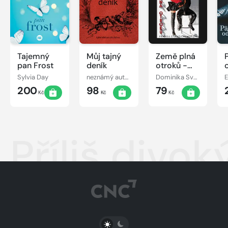
Tajemný
Můj tajný
Země plná
pan Frost
deník
otroků -
Pravda o
Sylvia Day
neznámý autor
Dominika Svobodová
E
(vašich)
200
98
79
mužích
Kč
Kč
Kč
Příliš divok
PŘEPNOUT SVĚTLÝ/TMAVÝ REŽIM