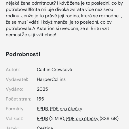
nějaká žena odmítnout? I když žena je to poslední, co by
potřeboval!Brita miluje divoká zvířata více než svou
rodinu. Jenže je to právě její rodina, která se rozhodne…,
že se musí vdát! I když manžel je to poslední, co by
potřebovala.A Asterion si uvědomí, že si Britu vzít
nemusí.Že si ji vzít chce!
Podrobnosti
Autoři:
Caitlin Crewsová
Vydavatel:
HarperCollins
Vydáno:
2025
Počet stran:
155
Formáty:
EPUB
,
PDF pro čtečky
Velikost:
EPUB
(2 MiB),
PDF pro čtečky
(836 kiB)
Jazyk:
Čeština