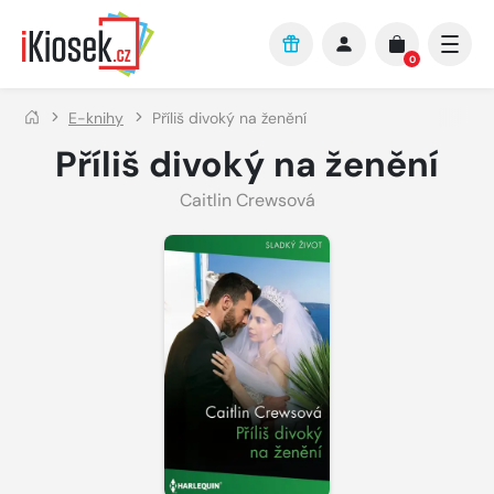
Přejít na hlavní obsah
0
E-knihy
Příliš divoký na ženění
Příliš divoký na ženění
Caitlin Crewsová