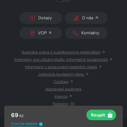
Dotazy
O nás
VOP
Kontakty
Autorská práva k publikovaným materiálům
Podmínky pro užívání služby informační společnosti
Informace o zpracování osobních údajů
Jednotná kontaktní místa
Cookies
Nastavení soukromí
Inzerce
Redakce
69
Koupit
Kč
Ihned
ke stažení
?
© 2026 Copyright
CZECH NEWS CENTER a.s.
a dodavatelé