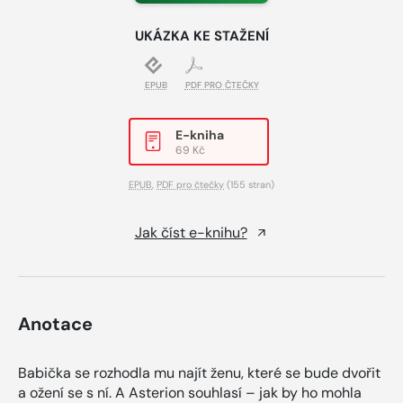
UKÁZKA KE STAŽENÍ
EPUB
PDF PRO ČTEČKY
E-kniha
69 Kč
EPUB
,
PDF pro čtečky
(155 stran)
Jak číst e-knihu?
Anotace
Babička se rozhodla mu najít ženu, které se bude dvořit
a ožení se s ní. A Asterion souhlasí – jak by ho mohla