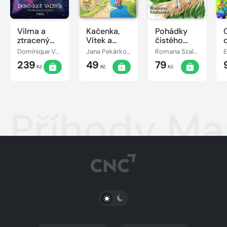
Vilma a
Kačenka,
Pohádky
ztracený
Vítek a
čistého
den
jejich
srdce
Dominique Valente
Jana Pekárková
Romana Szalaiová
E
pohádkové
239
49
79
dobrodružství
Kč
Kč
Kč
Příhody Ma
PŘEPNOUT SVĚTLÝ/TMAVÝ REŽIM