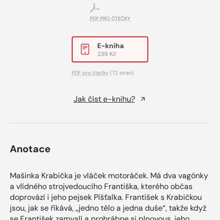
PDF PRO ČTEČKY
E-kniha
239 Kč
PDF pro čtečky
(72 stran)
Jak číst e-knihu?
Anotace
Mašinka Krabička je vláček motoráček. Má dva vagónky
a vlídného strojvedoucího Františka, kterého občas
doprovází i jeho pejsek Píšťalka. František s Krabičkou
jsou, jak se říkává, „jedno tělo a jedna duše“, takže když
se František zamyslí a prohrábne si plnovous, jeho