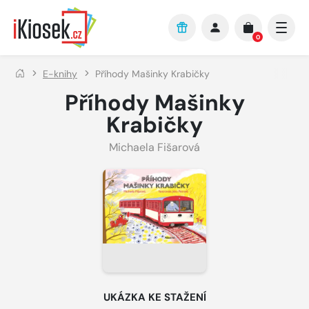
Přejít na hlavní obsah
0
E-knihy
Příhody Mašinky Krabičky
Příhody Mašinky
Krabičky
Michaela Fišarová
UKÁZKA KE STAŽENÍ