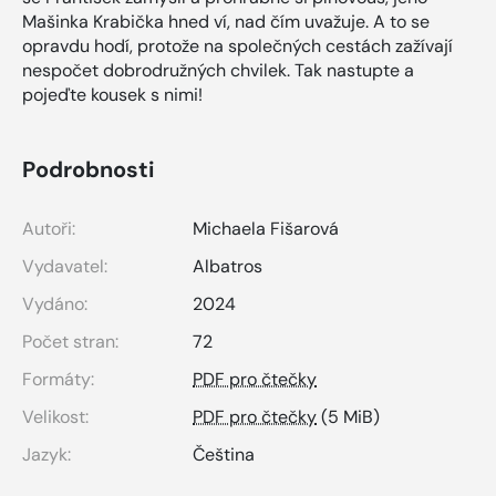
Mašinka Krabička hned ví, nad čím uvažuje. A to se
opravdu hodí, protože na společných cestách zažívají
nespočet dobrodružných chvilek. Tak nastupte a
pojeďte kousek s nimi!
Podrobnosti
Autoři:
Michaela Fišarová
Vydavatel:
Albatros
Vydáno:
2024
Počet stran:
72
Formáty:
PDF pro čtečky
Velikost:
PDF pro čtečky
(5 MiB)
Jazyk:
Čeština